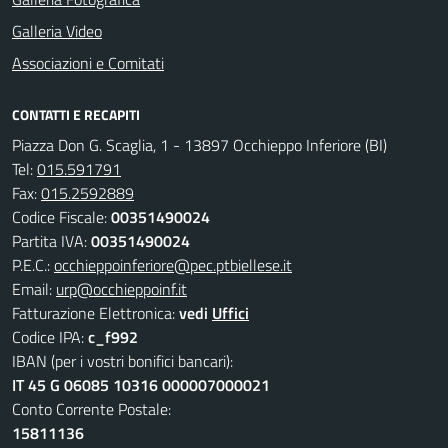
Galleria Video
Associazioni e Comitati
CONTATTI E RECAPITI
Piazza Don G. Scaglia, 1 - 13897 Occhieppo Inferiore (BI)
Tel:
015.591791
Fax:
015.2592889
Codice Fiscale:
00351490024
Partita IVA:
00351490024
P.E.C.:
occhieppoinferiore@pec.ptbiellese.it
Email:
urp@occhieppoinf.it
Fatturazione Elettronica:
vedi
Uffici
Codice IPA:
c_f992
IBAN (per i vostri bonifici bancari):
IT 45 G 06085 10316 000007000021
Conto Corrente Postale:
15811136