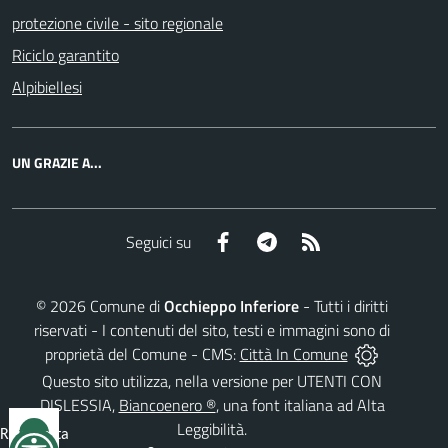
protezione civile - sito regionale
Riciclo garantito
Alpibiellesi
UN GRAZIE A...
Facebook
Telegram
RSS
Seguici su
©
2026
Comune di
Occhieppo Inferiore
- Tutti i diritti
riservati - I contenuti del sito, testi e immagini sono di
proprietà del Comune - CMS:
Città In Comune
Questo sito utilizza, nella versione per UTENTI CON
DISLESSIA,
Biancoenero ®
, una font italiana ad Alta
Leggibilità.
Reimposta