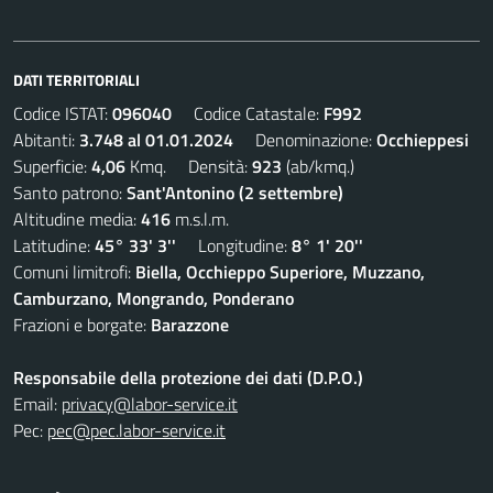
DATI TERRITORIALI
Codice ISTAT:
096040
Codice Catastale:
F992
Abitanti:
3.748 al 01.01.2024
Denominazione:
Occhieppesi
Superficie:
4,06
Kmq. Densità:
923
(ab/kmq.)
Santo patrono:
Sant'Antonino (2 settembre)
Altitudine media:
416
m.s.l.m.
Latitudine:
45° 33' 3''
Longitudine:
8° 1' 20''
Comuni limitrofi:
Biella, Occhieppo Superiore, Muzzano,
Camburzano, Mongrando, Ponderano
Frazioni e borgate:
Barazzone
Responsabile della protezione dei dati (D.P.O.)
Email:
privacy@labor-service.it
Pec:
pec@pec.labor-service.it