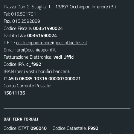
Piazza Don G. Scaglia, 1 - 13897 Occhieppo Inferiore (BI)
Tel:
015.591791
Fax:
015.2592889
Codice Fiscale:
00351490024
Partita IVA:
00351490024
P.E.C.:
occhieppoinferiore@pec.ptbiellese.it
Email:
urp@occhieppoinf.it
Fatturazione Elettronica:
vedi
Uffici
Codice IPA:
c_f992
IBAN (per i vostri bonifici bancari):
IT 45 G 06085 10316 000007000021
Conto Corrente Postale:
15811136
DATI TERRITORIALI
Codice ISTAT:
096040
Codice Catastale:
F992