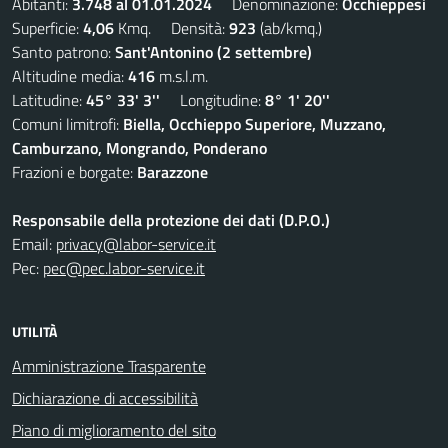
Abitanti:
3.748 al 01.01.2024
Denominazione:
Occhieppesi
Superficie:
4,06
Kmq. Densità:
923
(ab/kmq.)
Santo patrono:
Sant'Antonino (2 settembre)
Altitudine media:
416
m.s.l.m.
Latitudine:
45° 33' 3''
Longitudine:
8° 1' 20''
Comuni limitrofi:
Biella, Occhieppo Superiore, Muzzano,
Camburzano, Mongrando, Ponderano
Frazioni e borgate:
Barazzone
Responsabile della protezione dei dati (D.P.O.)
Email:
privacy@labor-service.it
Pec:
pec@pec.labor-service.it
UTILITÀ
Amministrazione Trasparente
Dichiarazione di accessibilità
Piano di miglioramento del sito