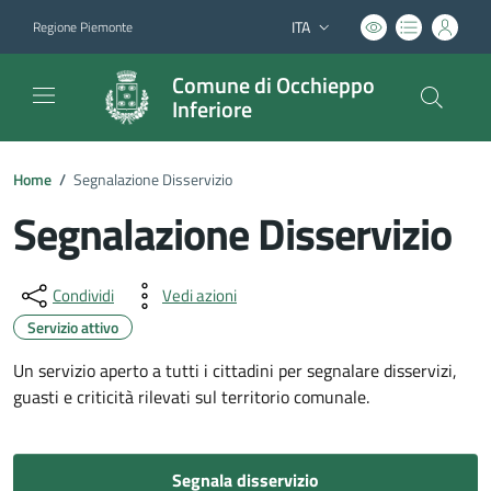
ITA
Regione Piemonte
Lingua attiva:
Comune di Occhieppo
Inferiore
Home
/
Segnalazione Disservizio
Segnalazione Disservizio
Dettagli del documento
Condividi
Vedi azioni
Servizio attivo
Un servizio aperto a tutti i cittadini per segnalare disservizi,
guasti e criticità rilevati sul territorio comunale.
Segnala disservizio