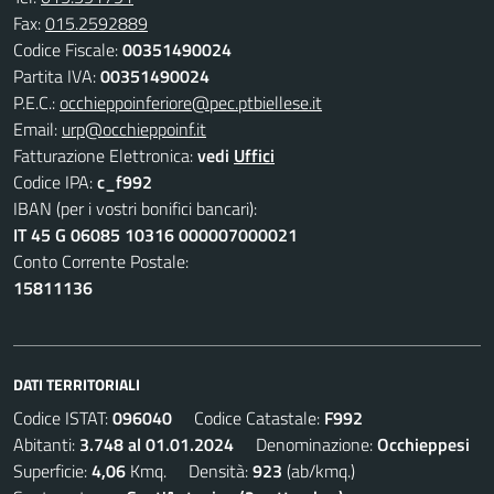
Fax:
015.2592889
Codice Fiscale:
00351490024
Partita IVA:
00351490024
P.E.C.:
occhieppoinferiore@pec.ptbiellese.it
Email:
urp@occhieppoinf.it
Fatturazione Elettronica:
vedi
Uffici
Codice IPA:
c_f992
IBAN (per i vostri bonifici bancari):
IT 45 G 06085 10316 000007000021
Conto Corrente Postale:
15811136
DATI TERRITORIALI
Codice ISTAT:
096040
Codice Catastale:
F992
Abitanti:
3.748 al 01.01.2024
Denominazione:
Occhieppesi
Superficie:
4,06
Kmq. Densità:
923
(ab/kmq.)