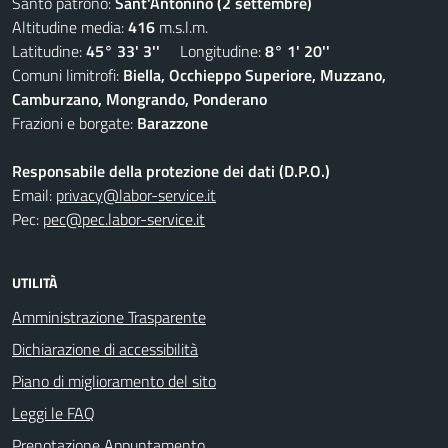
Santo patrono:
Sant'Antonino (2 settembre)
Altitudine media:
416
m.s.l.m.
Latitudine:
45° 33' 3''
Longitudine:
8° 1' 20''
Comuni limitrofi:
Biella, Occhieppo Superiore, Muzzano,
Camburzano, Mongrando, Ponderano
Frazioni e borgate:
Barazzone
Responsabile della protezione dei dati (D.P.O.)
Email:
privacy@labor-service.it
Pec:
pec@pec.labor-service.it
UTILITÀ
Amministrazione Trasparente
Dichiarazione di accessibilità
Piano di miglioramento del sito
Leggi le FAQ
Prenotazione Appuntamento