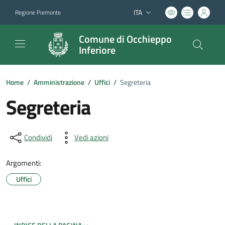
ITA
Regione Piemonte
Lingua attiva:
Comune di Occhieppo
Inferiore
Home
/
Amministrazione
/
Uffici
/
Segreteria
Segreteria
Condividi
Vedi azioni
Argomenti:
Uffici