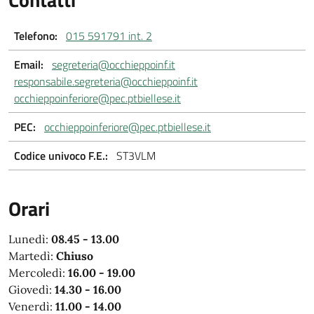
Telefono:
015 591791 int. 2
Email:
segreteria@occhieppoinf.it
responsabile.segreteria@occhieppoinf.it
occhieppoinferiore@pec.ptbiellese.it
PEC:
occhieppoinferiore@pec.ptbiellese.it
Codice univoco F.E.:
ST3VLM
Orari
Lunedì:
08.45 - 13.00
Martedì:
Chiuso
Mercoledì:
16.00 - 19.00
Giovedì:
14.30 - 16.00
Venerdì:
11.00 - 14.00