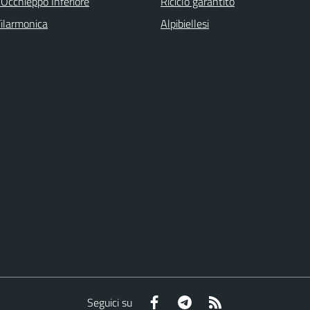
 Occhieppo Inferiore
Riciclo garantito
Filarmonica
Alpibiellesi
Facebook
Telegram
RSS
Seguici su