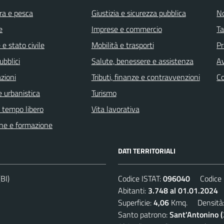
ra e pesca
Giustizia e sicurezza pubblica
No
e
Imprese e commercio
Ta
e stato civile
Mobilità e trasporti
Pr
ubblici
Salute, benessere e assistenza
Av
zioni
Tributi, finanze e contravvenzioni
C
 urbanistica
Turismo
e tempo libero
Vita lavorativa
ne e formazione
DATI TERRITORIALI
BI)
Codice ISTAT:
096040
Codice C
Abitanti:
3.748 al 01.01.2024
D
Superficie:
4,06
Kmq. Densità
Santo patrono:
Sant'Antonino 