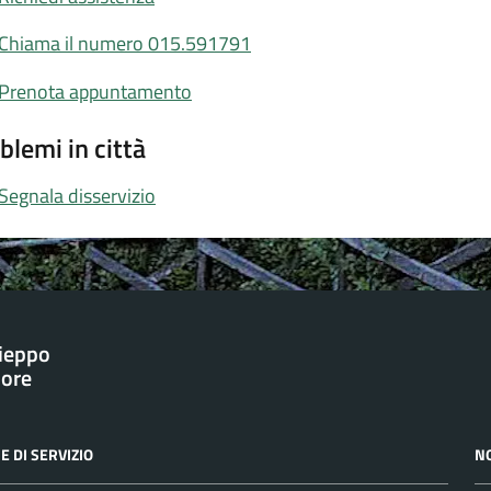
Chiama il numero 015.591791
Prenota appuntamento
blemi in città
Segnala disservizio
ieppo
iore
E DI SERVIZIO
N