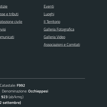
tizie
Eventi
sse e tributi
Luoghi
otezione civile
Il Territorio
visi
Galleria Fotografica
omunicati
Galleria Video
Associazioni e Comitati
atastale:
F992
enominazione:
Occhieppesi
:
923
(ab/kmq.)
(2 settembre)