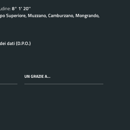
dine:
8° 1' 20''
eppo Superiore, Muzzano, Camburzano, Mongrando,
ei dati (D.P.O.)
UN GRAZIE A...