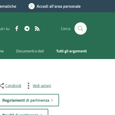
Tematiche
Accedi all'area personale
Facebook
Telegram
RSS
ici su
Cerca
one
Documenti e dati
Tutti gli argomenti
Condividi
Vedi azioni
Regolamenti
di pertinenza
Novità
di pertinenza