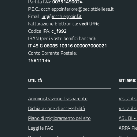
Partita IVA:
00351490024
P.E.C.:
occhieppoinferiore@pec.ptbiellese.it
Email:
urp@occhieppoinf.it
Fatturazione Elettronica:
vedi
Uffici
Codice IPA:
c_f992
IBAN (per i vostri bonifici bancari):
IT 45 G 06085 10316 000007000021
Conto Corrente Postale:
15811136
UTILITÀ
SITI AMIC
Amministrazione Trasparente
Visita il
Dichiarazione di accessibilità
Visita il 
Piano di miglioramento del sito
ASL BI - 
Leggi le FAQ
ARPA Pi