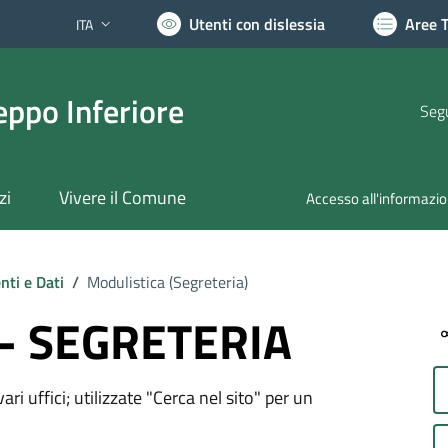
Utenti con dislessia
Aree 
ITA
Lingua attiva:
ppo Inferiore
Segu
zi
Vivere il Comune
Accesso all'informazi
ti e Dati
/
Modulistica (
Segreteria
)
 - SEGRETERIA
ri uffici; utilizzate "Cerca nel sito" per un