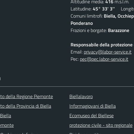
Altitudine media:
416
m.s.l.m.
Latitudine:
45° 33' 3''
Longitu
Comuni limitrofi:
Biella, Occhi
Ponderano
Frazioni e borgate:
Barazzone
Responsabile della protezione d
Email:
privacy@labor-service.it
Pec:
pec@pec.labor-service.it
I
 sito della Regione Piemonte
Biellalavoro
sito della Provincia di Biella
Informagiovani di Biella
Biella
Ecomuseo del Biellese
emonte
protezione civile - sito regionale