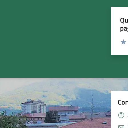
Qu
pa
Valut
Valu
Con