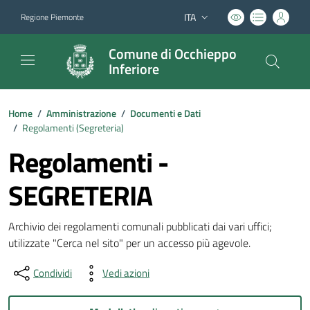
ITA
Regione Piemonte
Lingua attiva:
Comune di Occhieppo
Inferiore
Home
/
Amministrazione
/
Documenti e Dati
/
Regolamenti (
Segreteria
)
Regolamenti -
SEGRETERIA
Archivio dei regolamenti comunali pubblicati dai vari uffici;
utilizzate "Cerca nel sito" per un accesso più agevole.
Condividi
Vedi azioni