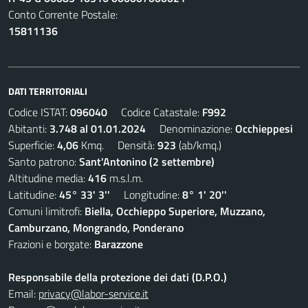
Conto Corrente Postale:
15811136
DATI TERRITORIALI
Codice ISTAT:
096040
Codice Catastale:
F992
Abitanti:
3.748 al 01.01.2024
Denominazione:
Occhieppesi
Superficie:
4,06
Kmq. Densità:
923
(ab/kmq.)
Santo patrono:
Sant'Antonino (2 settembre)
Altitudine media:
416
m.s.l.m.
Latitudine:
45° 33' 3''
Longitudine:
8° 1' 20''
Comuni limitrofi:
Biella, Occhieppo Superiore, Muzzano,
Camburzano, Mongrando, Ponderano
Frazioni e borgate:
Barazzone
Responsabile della protezione dei dati (D.P.O.)
Email:
privacy@labor-service.it