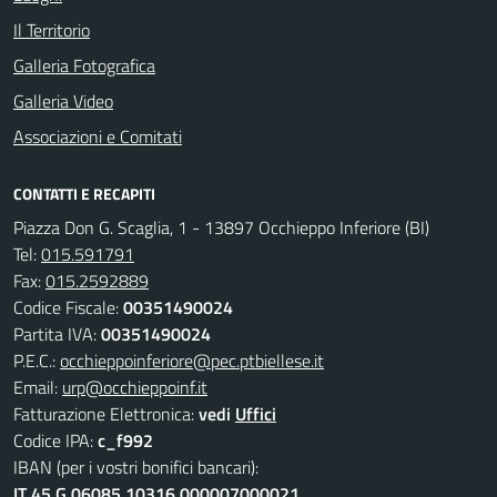
Il Territorio
Galleria Fotografica
Galleria Video
Associazioni e Comitati
CONTATTI E RECAPITI
Piazza Don G. Scaglia, 1 - 13897 Occhieppo Inferiore (BI)
Tel:
015.591791
Fax:
015.2592889
Codice Fiscale:
00351490024
Partita IVA:
00351490024
P.E.C.:
occhieppoinferiore@pec.ptbiellese.it
Email:
urp@occhieppoinf.it
Fatturazione Elettronica:
vedi
Uffici
Codice IPA:
c_f992
IBAN (per i vostri bonifici bancari):
IT 45 G 06085 10316 000007000021