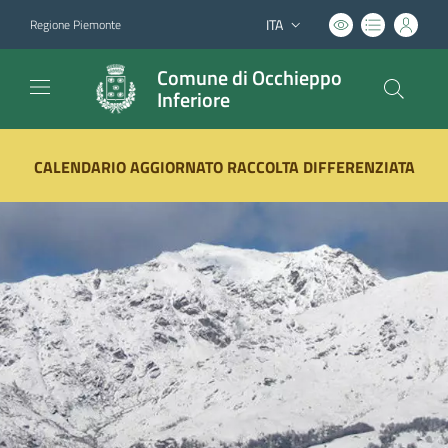
ITA
Regione Piemonte
Lingua attiva:
Comune di Occhieppo
Inferiore
Vai ai contenuti
Vai al footer
CALENDARIO AGGIORNATO RACCOLTA DIFFERENZIATA