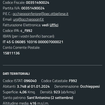
Codice Fiscale:
00351490024
Partita IVA:
00351490024
P.E.C.:
occhieppoinferiore@pec.ptbiellese.it
Email:
urp@occhieppoinf.it
Fatturazione Elettronica:
vedi
Uffici
Codice IPA:
c_f992
IBAN (per i vostri bonifici bancari):
IT 45 G 06085 10316 000007000021
Conto Corrente Postale:
15811136
DATI TERRITORIALI
Codice ISTAT:
096040
Codice Catastale:
F992
Abitanti:
3.748 al 01.01.2024
Denominazione:
Occhieppesi
Superficie:
4,06
Kmq. Densità:
923
(ab/kmq.)
Santo patrono:
Sant'Antonino (2 settembre)
Altitudine media:
416
m.s.l.m.