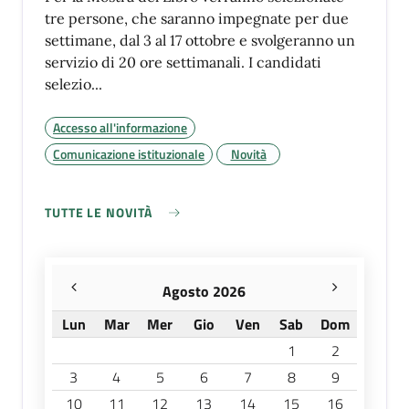
tre persone, che saranno impegnate per due
settimane, dal 3 al 17 ottobre e svolgeranno un
servizio di 20 ore settimanali. I candidati
selezio...
Accesso all'informazione
Comunicazione istituzionale
Novità
TUTTE LE NOVITÀ
Agosto 2026
Lun
Mar
Mer
Gio
Ven
Sab
Dom
1
2
3
4
5
6
7
8
9
10
11
12
13
14
15
16