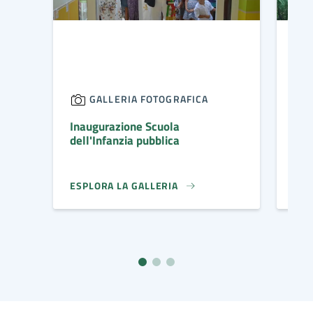
GALLERIA FOTOGRAFICA
Inaugurazione Scuola
Par
dell'Infanzia pubblica
ESPLORA LA GALLERIA
ESP
IMMAGINE DI COPERTINA
IMM