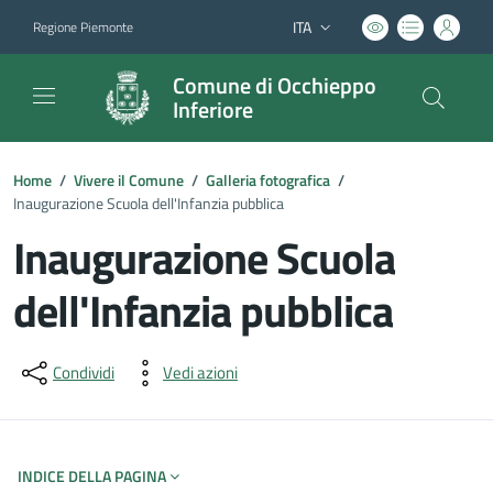
ITA
Regione Piemonte
Lingua attiva:
Comune di Occhieppo
Inferiore
Home
/
Vivere il Comune
/
Galleria fotografica
/
Inaugurazione Scuola dell'Infanzia pubblica
Inaugurazione Scuola
dell'Infanzia pubblica
Dettagli del documento
Condividi
Vedi azioni
INDICE DELLA PAGINA