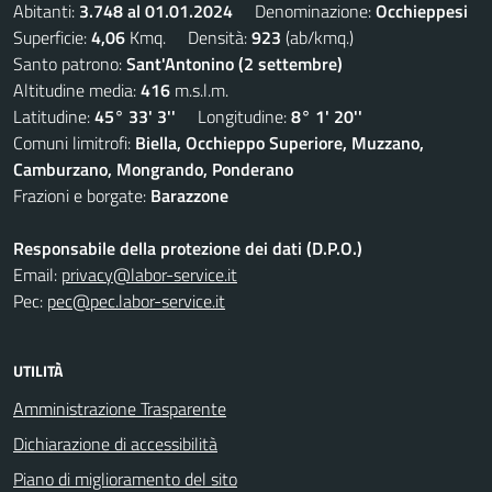
Abitanti:
3.748 al 01.01.2024
Denominazione:
Occhieppesi
Superficie:
4,06
Kmq. Densità:
923
(ab/kmq.)
Santo patrono:
Sant'Antonino (2 settembre)
Altitudine media:
416
m.s.l.m.
Latitudine:
45° 33' 3''
Longitudine:
8° 1' 20''
Comuni limitrofi:
Biella, Occhieppo Superiore, Muzzano,
Camburzano, Mongrando, Ponderano
Frazioni e borgate:
Barazzone
Responsabile della protezione dei dati (D.P.O.)
Email:
privacy@labor-service.it
Pec:
pec@pec.labor-service.it
UTILITÀ
Amministrazione Trasparente
Dichiarazione di accessibilità
Piano di miglioramento del sito