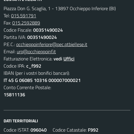
Piazza Don G. Scaglia, 1 - 13897 Occhieppo Inferiore (BI)
Tel:
015.591791
Fax:
015.2592889
Codice Fiscale:
00351490024
Partita IVA:
00351490024
P.E.C.:
occhieppoinferiore@pec.ptbiellese.it
Email:
urp@occhieppoinf.it
Fatturazione Elettronica:
vedi
Uffici
Codice IPA:
c_f992
IBAN (per i vostri bonifici bancari):
IT 45 G 06085 10316 000007000021
Conto Corrente Postale:
15811136
DATI TERRITORIALI
Codice ISTAT:
096040
Codice Catastale:
F992