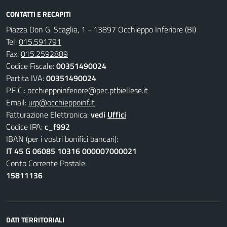
CONTATTI E RECAPITI
Piazza Don G. Scaglia, 1 - 13897 Occhieppo Inferiore (BI)
Tel:
015.591791
Fax:
015.2592889
Codice Fiscale:
00351490024
Partita IVA:
00351490024
P.E.C.:
occhieppoinferiore@pec.ptbiellese.it
Email:
urp@occhieppoinf.it
Fatturazione Elettronica:
vedi
Uffici
Codice IPA:
c_f992
IBAN (per i vostri bonifici bancari):
IT 45 G 06085 10316 000007000021
Conto Corrente Postale:
15811136
DATI TERRITORIALI