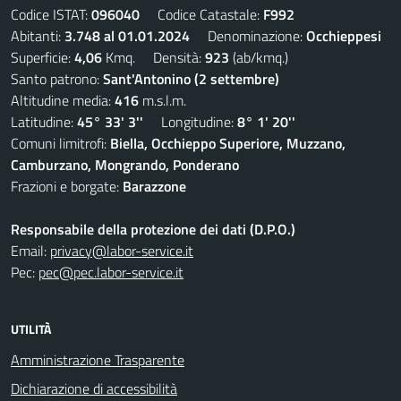
Codice ISTAT:
096040
Codice Catastale:
F992
Abitanti:
3.748 al 01.01.2024
Denominazione:
Occhieppesi
Superficie:
4,06
Kmq. Densità:
923
(ab/kmq.)
Santo patrono:
Sant'Antonino (2 settembre)
Altitudine media:
416
m.s.l.m.
Latitudine:
45° 33' 3''
Longitudine:
8° 1' 20''
Comuni limitrofi:
Biella, Occhieppo Superiore, Muzzano,
Camburzano, Mongrando, Ponderano
Frazioni e borgate:
Barazzone
Responsabile della protezione dei dati (D.P.O.)
Email:
privacy@labor-service.it
Pec:
pec@pec.labor-service.it
UTILITÀ
Amministrazione Trasparente
Dichiarazione di accessibilità