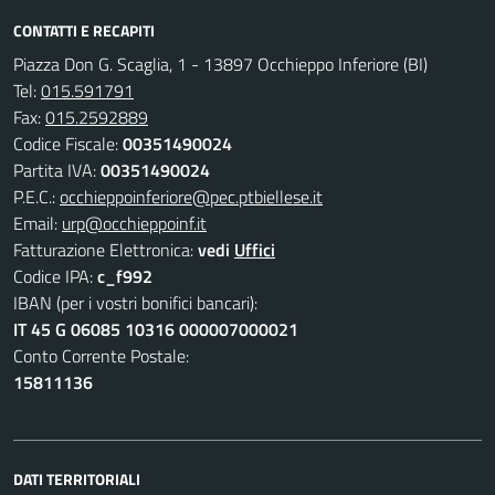
CONTATTI E RECAPITI
Piazza Don G. Scaglia, 1 - 13897 Occhieppo Inferiore (BI)
Tel:
015.591791
Fax:
015.2592889
Codice Fiscale:
00351490024
Partita IVA:
00351490024
P.E.C.:
occhieppoinferiore@pec.ptbiellese.it
Email:
urp@occhieppoinf.it
Fatturazione Elettronica:
vedi
Uffici
Codice IPA:
c_f992
IBAN (per i vostri bonifici bancari):
IT 45 G 06085 10316 000007000021
Conto Corrente Postale:
15811136
DATI TERRITORIALI