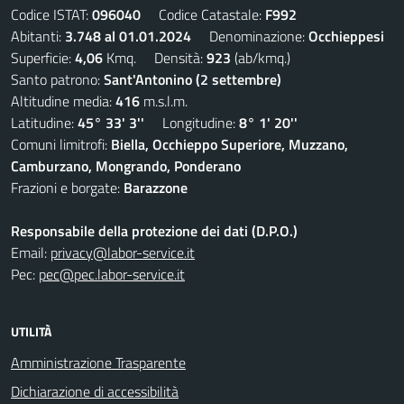
Codice ISTAT:
096040
Codice Catastale:
F992
Abitanti:
3.748 al 01.01.2024
Denominazione:
Occhieppesi
Superficie:
4,06
Kmq. Densità:
923
(ab/kmq.)
Santo patrono:
Sant'Antonino (2 settembre)
Altitudine media:
416
m.s.l.m.
Latitudine:
45° 33' 3''
Longitudine:
8° 1' 20''
Comuni limitrofi:
Biella, Occhieppo Superiore, Muzzano,
Camburzano, Mongrando, Ponderano
Frazioni e borgate:
Barazzone
Responsabile della protezione dei dati (D.P.O.)
Email:
privacy@labor-service.it
Pec:
pec@pec.labor-service.it
UTILITÀ
Amministrazione Trasparente
Dichiarazione di accessibilità