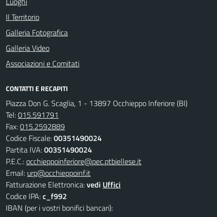
Luoghi
Il Territorio
Galleria Fotografica
Galleria Video
Associazioni e Comitati
CONTATTI E RECAPITI
Piazza Don G. Scaglia, 1 - 13897 Occhieppo Inferiore (BI)
Tel:
015.591791
Fax:
015.2592889
Codice Fiscale:
00351490024
Partita IVA:
00351490024
P.E.C.:
occhieppoinferiore@pec.ptbiellese.it
Email:
urp@occhieppoinf.it
Fatturazione Elettronica:
vedi
Uffici
Codice IPA:
c_f992
IBAN (per i vostri bonifici bancari):