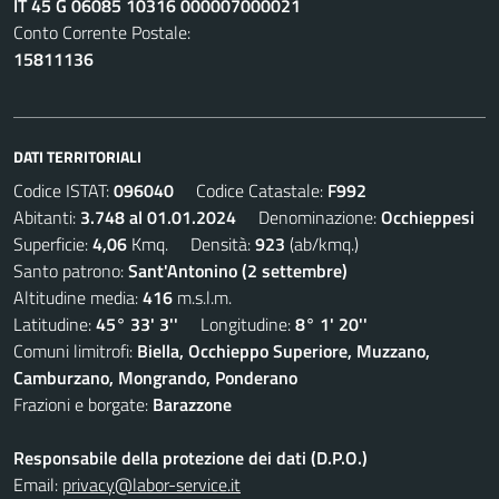
IT 45 G 06085 10316 000007000021
Conto Corrente Postale:
15811136
DATI TERRITORIALI
Codice ISTAT:
096040
Codice Catastale:
F992
Abitanti:
3.748 al 01.01.2024
Denominazione:
Occhieppesi
Superficie:
4,06
Kmq. Densità:
923
(ab/kmq.)
Santo patrono:
Sant'Antonino (2 settembre)
Altitudine media:
416
m.s.l.m.
Latitudine:
45° 33' 3''
Longitudine:
8° 1' 20''
Comuni limitrofi:
Biella, Occhieppo Superiore, Muzzano,
Camburzano, Mongrando, Ponderano
Frazioni e borgate:
Barazzone
Responsabile della protezione dei dati (D.P.O.)
Email:
privacy@labor-service.it