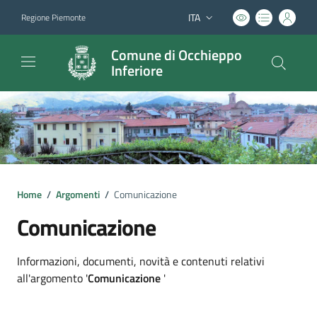
ITA
Regione Piemonte
Lingua attiva:
Comune di Occhieppo
Inferiore
Home
/
Argomenti
/
Comunicazione
Comunicazione
Dettagli argomento
Informazioni, documenti, novità e contenuti relativi
all'argomento '
Comunicazione
'