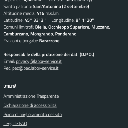
Santo patrono:
Sant'Antonino (2 settembre)
Altitudine media:
416
m.s.l.m.
Latitudine:
45° 33' 3''
Longitudine:
8° 1' 20''
Comuni limitrofi:
Biella, Occhieppo Superiore, Muzzano,
Camburzano, Mongrando, Ponderano
Frazioni e borgate:
Barazzone
Responsabile della protezione dei dati (D.P.O.)
Email:
privacy@labor-service.it
Pec:
pec@pec.labor-service.it
UTILITÀ
Amministrazione Trasparente
Dichiarazione di accessibilità
Piano di miglioramento del sito
Leggi le FAQ