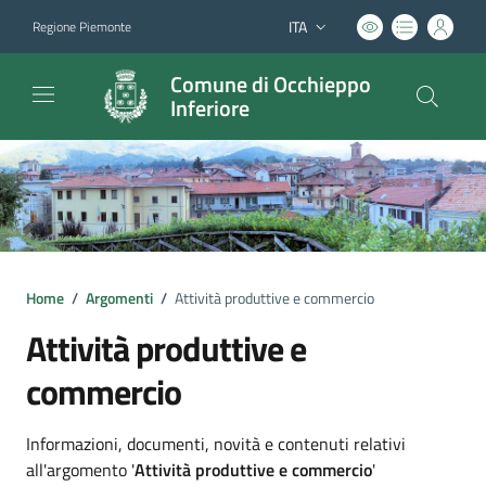
ITA
Regione Piemonte
Lingua attiva:
Comune di Occhieppo
Inferiore
Home
/
Argomenti
/
Attività produttive e commercio
Attività produttive e
commercio
Dettagli argomento
Informazioni, documenti, novità e contenuti relativi
all'argomento '
Attività produttive e commercio
'