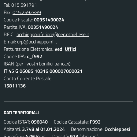
Tel:
015.591791
Fax:
015.2592889
Codice Fiscale:
00351490024
Partita IVA:
00351490024
P.E.C.:
occhieppoinferiore@pec.ptbiellese.it
Email:
urp@occhieppoinf.it
Fatturazione Elettronica:
vedi
Uffici
Codice IPA:
c_f992
IBAN (per i vostri bonifici bancari):
IT 45 G 06085 10316 000007000021
Conto Corrente Postale:
15811136
DATI TERRITORIALI
Codice ISTAT:
096040
Codice Catastale:
F992
Abitanti:
3.748 al 01.01.2024
Denominazione:
Occhieppesi
Superficie:
4,06
Kmq. Densità:
923
(ab/kmq.)