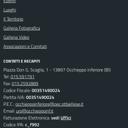
Eventi
Luoghi
Il Territorio
Galleria Fotografica
Galleria Video
Associazioni e Comitati
CONTATTI E RECAPITI
Piazza Don G. Scaglia, 1 - 13897 Occhieppo Inferiore (BI)
Tel:
015.591791
Fax:
015.2592889
Codice Fiscale:
00351490024
Partita IVA:
00351490024
P.E.C.:
occhieppoinferiore@pec.ptbiellese.it
Email:
urp@occhieppoinf.it
Fatturazione Elettronica:
vedi
Uffici
Codice IPA:
c_f992