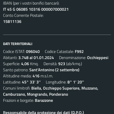
IBAN (per i vostri bonifici bancari):
IT 45 G 06085 10316 000007000021
Conto Corrente Postale:
15811136
DATI TERRITORIALI
Codice ISTAT:
096040
Codice Catastale:
F992
Abitanti:
3.748 al 01.01.2024
Denominazione:
Occhieppesi
Superficie:
4,06
Kmq. Densità:
923
(ab/kmq.)
Santo patrono:
Sant'Antonino (2 settembre)
Altitudine media:
416
m.s.l.m.
Latitudine:
45° 33' 3''
Longitudine:
8° 1' 20''
Comuni limitrofi:
Biella, Occhieppo Superiore, Muzzano,
Camburzano, Mongrando, Ponderano
Frazioni e borgate:
Barazzone
Responsabile della protezione dei dati (D.P.O.)