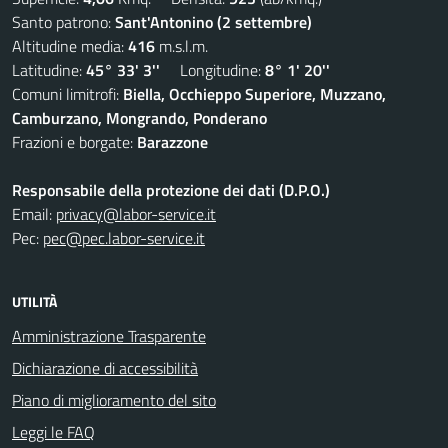
Santo patrono:
Sant'Antonino (2 settembre)
Altitudine media:
416
m.s.l.m.
Latitudine:
45° 33' 3''
Longitudine:
8° 1' 20''
Comuni limitrofi:
Biella, Occhieppo Superiore, Muzzano,
Camburzano, Mongrando, Ponderano
Frazioni e borgate:
Barazzone
Responsabile della protezione dei dati (D.P.O.)
Email:
privacy@labor-service.it
Pec:
pec@pec.labor-service.it
UTILITÀ
Amministrazione Trasparente
Dichiarazione di accessibilità
Piano di miglioramento del sito
Leggi le FAQ