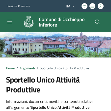
ITA
Regione Piemonte
Lingua attiva:
Comune di Occhieppo
Inferiore
Home
/
Argomenti
/
Sportello Unico Attività Produttive
Sportello Unico Attività
Produttive
Dettagli argomento
Informazioni, documenti, novità e contenuti relativi
all'argomento '
Sportello Unico Attività Produttive
'