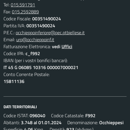
Tel:
015.591791
Fax:
015.2592889
Codice Fiscale:
00351490024
Partita IVA:
00351490024
P.E.C.:
occhieppoinferiore@pec.ptbiellese.it
Email:
urp@occhieppoinf.it
Fatturazione Elettronica:
vedi
Uffici
Codice IPA:
c_f992
IBAN (per i vostri bonifici bancari):
IT 45 G 06085 10316 000007000021
Conto Corrente Postale:
15811136
DATI TERRITORIALI
Codice ISTAT:
096040
Codice Catastale:
F992
Abitanti:
3.748 al 01.01.2024
Denominazione:
Occhieppesi
Superficie:
4,06
Kmq. Densità:
923
(ab/kmq.)