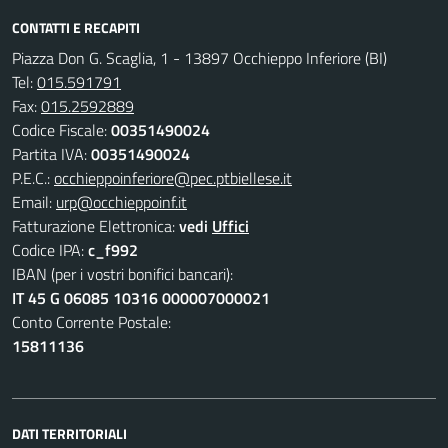
CONTATTI E RECAPITI
Piazza Don G. Scaglia, 1 - 13897 Occhieppo Inferiore (BI)
Tel:
015.591791
Fax:
015.2592889
Codice Fiscale:
00351490024
Partita IVA:
00351490024
P.E.C.:
occhieppoinferiore@pec.ptbiellese.it
Email:
urp@occhieppoinf.it
Fatturazione Elettronica:
vedi
Uffici
Codice IPA:
c_f992
IBAN (per i vostri bonifici bancari):
IT 45 G 06085 10316 000007000021
Conto Corrente Postale:
15811136
DATI TERRITORIALI