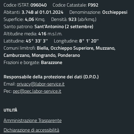
Codice ISTAT:
096040
Codice Catastale:
F992
Abitanti:
3.748 al 01.01.2024
Denominazione:
Occhieppesi
Superficie:
4,06
Kmq. Densità:
923
(ab/kmq.)
Santo patrono:
Sant'Antonino (2 settembre)
Altitudine media:
416
m.s.l.m.
Latitudine:
45° 33' 3''
Longitudine:
8° 1' 20''
Comuni limitrofi:
Biella, Occhieppo Superiore, Muzzano,
Camburzano, Mongrando, Ponderano
Frazioni e borgate:
Barazzone
Responsabile della protezione dei dati (D.P.O.)
Email:
privacy@labor-service.it
Pec:
pec@pec.labor-service.it
UTILITÀ
Amministrazione Trasparente
Dichiarazione di accessibilità