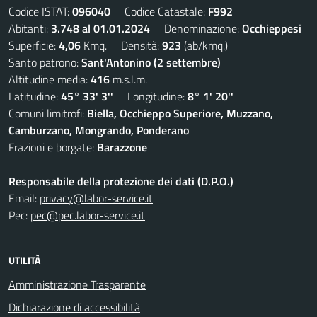
Codice ISTAT:
096040
Codice Catastale:
F992
Abitanti:
3.748 al 01.01.2024
Denominazione:
Occhieppesi
Superficie:
4,06
Kmq. Densità:
923
(ab/kmq.)
Santo patrono:
Sant'Antonino (2 settembre)
Altitudine media:
416
m.s.l.m.
Latitudine:
45° 33' 3''
Longitudine:
8° 1' 20''
Comuni limitrofi:
Biella, Occhieppo Superiore, Muzzano,
Camburzano, Mongrando, Ponderano
Frazioni e borgate:
Barazzone
Responsabile della protezione dei dati (D.P.O.)
Email:
privacy@labor-service.it
Pec:
pec@pec.labor-service.it
UTILITÀ
Amministrazione Trasparente
Dichiarazione di accessibilità