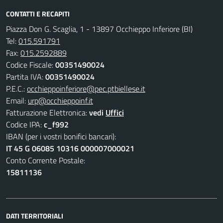
CONTATTI E RECAPITI
Piazza Don G. Scaglia, 1 - 13897 Occhieppo Inferiore (BI)
Tel:
015.591791
Fax:
015.2592889
Codice Fiscale:
00351490024
Partita IVA:
00351490024
P.E.C.:
occhieppoinferiore@pec.ptbiellese.it
Email:
urp@occhieppoinf.it
Fatturazione Elettronica:
vedi
Uffici
Codice IPA:
c_f992
IBAN (per i vostri bonifici bancari):
IT 45 G 06085 10316 000007000021
Conto Corrente Postale:
15811136
DATI TERRITORIALI