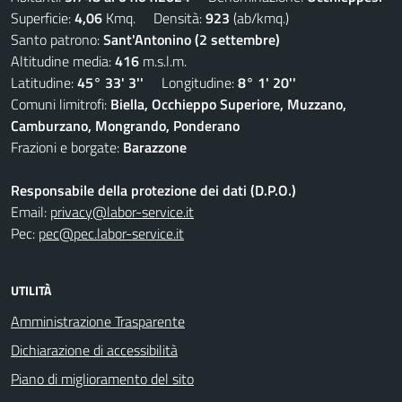
Superficie:
4,06
Kmq. Densità:
923
(ab/kmq.)
Santo patrono:
Sant'Antonino (2 settembre)
Altitudine media:
416
m.s.l.m.
Latitudine:
45° 33' 3''
Longitudine:
8° 1' 20''
Comuni limitrofi:
Biella, Occhieppo Superiore, Muzzano,
Camburzano, Mongrando, Ponderano
Frazioni e borgate:
Barazzone
Responsabile della protezione dei dati (D.P.O.)
Email:
privacy@labor-service.it
Pec:
pec@pec.labor-service.it
UTILITÀ
Amministrazione Trasparente
Dichiarazione di accessibilità
Piano di miglioramento del sito