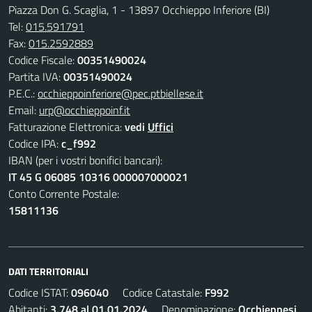
Piazza Don G. Scaglia, 1 - 13897 Occhieppo Inferiore (BI)
Tel:
015.591791
Fax:
015.2592889
Codice Fiscale:
00351490024
Partita IVA:
00351490024
P.E.C.:
occhieppoinferiore@pec.ptbiellese.it
Email:
urp@occhieppoinf.it
Fatturazione Elettronica:
vedi
Uffici
Codice IPA:
c_f992
IBAN (per i vostri bonifici bancari):
IT 45 G 06085 10316 000007000021
Conto Corrente Postale:
15811136
DATI TERRITORIALI
Codice ISTAT:
096040
Codice Catastale:
F992
Abitanti:
3.748 al 01.01.2024
Denominazione:
Occhieppesi