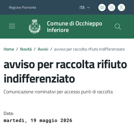
ITA
Regione Piemonte
Lingua attiva:
Comune di Occhieppo
Inferiore
Home
/
Novità
/
Avvisi
/
avviso per raccolta rifiuto indifferenziato
avviso per raccolta rifiuto
indifferenziato
Dettagli del documento
Comunicazione nominativi per accesso punti di raccolta
Data:
martedì, 19 maggio 2026