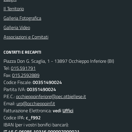
Il Territorio
Galleria Fotografica
Galleria Video
Associazioni e Comitati
CONTATTI E RECAPITI
Piazza Don G. Scaglia, 1 - 13897 Occhieppo Inferiore (BI)
Tel:
015.591791
Fax:
015.2592889
Codice Fiscale:
00351490024
Partita IVA:
00351490024
P.E.C.:
occhieppoinferiore@pec.ptbiellese.it
Email:
urp@occhieppoinf.it
Fatturazione Elettronica:
vedi
Uffici
Codice IPA:
c_f992
IBAN (per i vostri bonifici bancari):
IT 45 G 06085 10316 000007000021