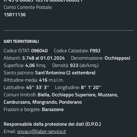
Conto Corrente Postale:
15811136
DATI TERRITORIALI
Codice ISTAT:
096040
Codice Catastale:
F992
Abitanti:
3.748 al 01.01.2024
Denominazione:
Occhieppesi
Superficie:
4,06
Kmq. Densità:
923
(ab/kmq.)
Santo patrono:
Sant'Antonino (2 settembre)
Altitudine media:
416
m.s.l.m.
Latitudine:
45° 33' 3''
Longitudine:
8° 1' 20''
Comuni limitrofi:
Biella, Occhieppo Superiore, Muzzano,
Camburzano, Mongrando, Ponderano
Frazioni e borgate:
Barazzone
Responsabile della protezione dei dati (D.P.O.)
Email:
privacy@labor-service.it