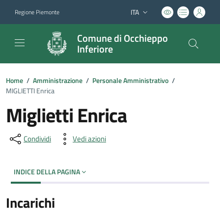
ITA
Regione Piemonte
Lingua attiva:
Comune di Occhieppo
Inferiore
Home
/
Amministrazione
/
Personale Amministrativo
/
MIGLIETTI Enrica
Miglietti Enrica
Condividi
Vedi azioni
INDICE DELLA PAGINA
Incarichi