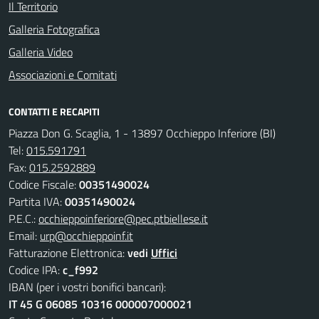
Il Territorio
Galleria Fotografica
Galleria Video
Associazioni e Comitati
CONTATTI E RECAPITI
Piazza Don G. Scaglia, 1 - 13897 Occhieppo Inferiore (BI)
Tel:
015.591791
Fax:
015.2592889
Codice Fiscale:
00351490024
Partita IVA:
00351490024
P.E.C.:
occhieppoinferiore@pec.ptbiellese.it
Email:
urp@occhieppoinf.it
Fatturazione Elettronica:
vedi
Uffici
Codice IPA:
c_f992
IBAN (per i vostri bonifici bancari):
IT 45 G 06085 10316 000007000021