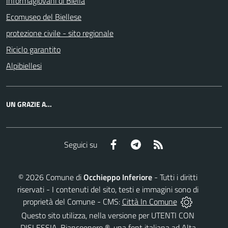
Informagiovani di Biella
Ecomuseo del Biellese
protezione civile - sito regionale
Riciclo garantito
Alpibiellesi
UN GRAZIE A...
Facebook
Telegram
RSS
Seguici su
©
2026
Comune di
Occhieppo Inferiore
- Tutti i diritti
riservati - I contenuti del sito, testi e immagini sono di
proprietà del Comune - CMS:
Città In Comune
Questo sito utilizza, nella versione per UTENTI CON
DISLESSIA,
Biancoenero ®
, una font italiana ad Alta