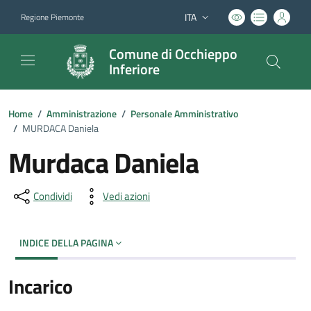
ITA
Regione Piemonte
Lingua attiva:
Comune di Occhieppo
Inferiore
Home
/
Amministrazione
/
Personale Amministrativo
/
MURDACA Daniela
Murdaca Daniela
Condividi
Vedi azioni
INDICE DELLA PAGINA
Incarico