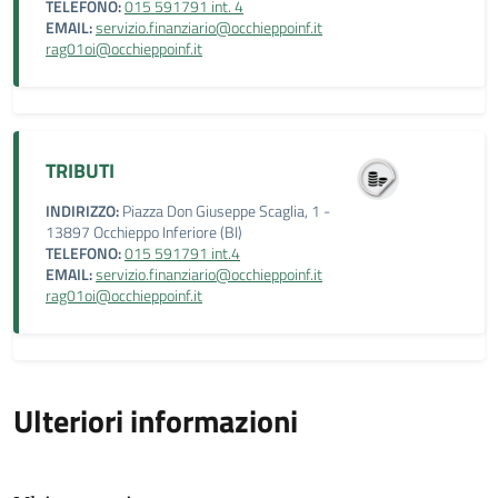
TELEFONO:
015 591791 int. 4
EMAIL:
servizio.finanziario@occhieppoinf.it
rag01oi@occhieppoinf.it
TRIBUTI
INDIRIZZO:
Piazza Don Giuseppe Scaglia, 1 -
13897 Occhieppo Inferiore (BI)
TELEFONO:
015 591791 int.4
EMAIL:
servizio.finanziario@occhieppoinf.it
rag01oi@occhieppoinf.it
Ulteriori informazioni