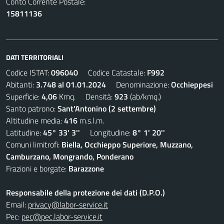
Conto Corrente Postale:
15811136
DATI TERRITORIALI
Codice ISTAT:
096040
Codice Catastale:
F992
Abitanti:
3.748 al 01.01.2024
Denominazione:
Occhieppesi
Superficie:
4,06
Kmq. Densità:
923
(ab/kmq.)
Santo patrono:
Sant'Antonino (2 settembre)
Altitudine media:
416
m.s.l.m.
Latitudine:
45° 33' 3''
Longitudine:
8° 1' 20''
Comuni limitrofi:
Biella, Occhieppo Superiore, Muzzano,
Camburzano, Mongrando, Ponderano
Frazioni e borgate:
Barazzone
Responsabile della protezione dei dati (D.P.O.)
Email:
privacy@labor-service.it
Pec:
pec@pec.labor-service.it