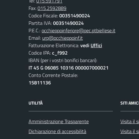
Tel:
015.591791
Fax:
015.2592889
Codice Fiscale:
00351490024
Partita IVA:
00351490024
P.E.C.:
occhieppoinferiore@pec.ptbiellese.it
Email:
urp@occhieppoinf.it
Fatturazione Elettronica:
vedi
Uffici
Codice IPA:
c_f992
IBAN (per i vostri bonifici bancari):
IT 45 G 06085 10316 000007000021
Conto Corrente Postale:
15811136
UTILITÀ
SITI AMIC
Amministrazione Trasparente
Visita il
Dichiarazione di accessibilità
Visita il 