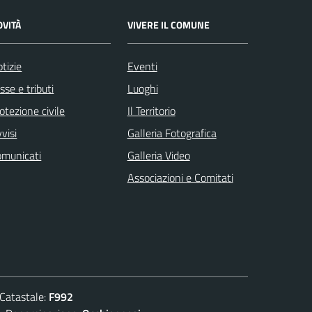
OVITÀ
VIVERE IL COMUNE
tizie
Eventi
sse e tributi
Luoghi
otezione civile
Il Territorio
visi
Galleria Fotografica
omunicati
Galleria Video
Associazioni e Comitati
atastale:
F992