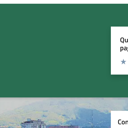
Qu
pa
Valut
Valu
Con