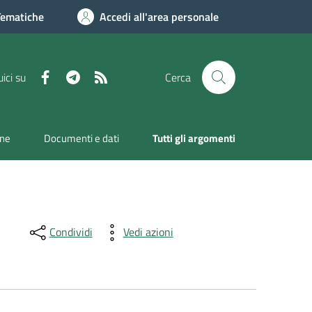
Tematiche
Accedi all'area personale
Facebook
Telegram
RSS
ici su
Cerca
one
Documenti e dati
Tutti gli argomenti
Condividi
Vedi azioni