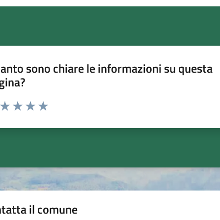
anto sono chiare le informazioni su questa
gina?
a da 1 a 5 stelle la pagina
ta 1 stelle su 5
Valuta 2 stelle su 5
Valuta 3 stelle su 5
Valuta 4 stelle su 5
Valuta 5 stelle su 5
tatta il comune