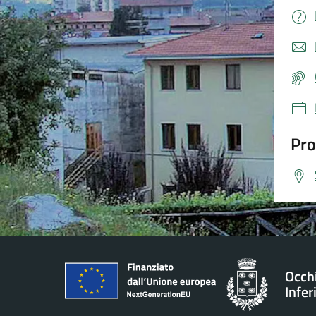
Pro
Occh
Infer