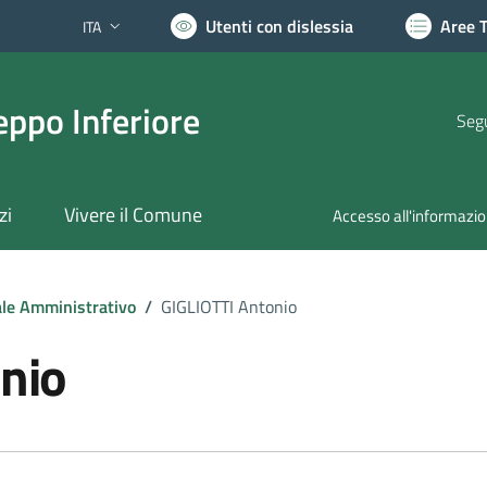
Utenti con dislessia
Aree 
ITA
Lingua attiva:
ppo Inferiore
Segu
zi
Vivere il Comune
Accesso all'informazi
le Amministrativo
/
GIGLIOTTI Antonio
onio