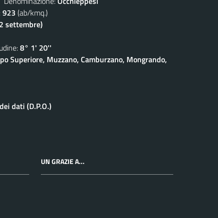
enominazione:
Occhieppesi
:
923
(ab/kmq.)
(2 settembre)
dine:
8° 1' 20''
eppo Superiore, Muzzano, Camburzano, Mongrando,
ei dati (D.P.O.)
UN GRAZIE A...