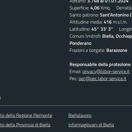
Abitanti:
3.748 al 01.01.2024
D
Superficie:
4,06
Kmq. Densità
Santo patrono:
Sant'Antonino 
Altitudine media:
416
m.s.l.m.
Latitudine:
45° 33' 3''
Longitu
Comuni limitrofi:
Biella, Occhi
Ponderano
Frazioni e borgate:
Barazzone
Responsabile della protezione d
Email:
privacy@labor-service.it
Pec:
pec@pec.labor-service.it
I
 sito della Regione Piemonte
Biellalavoro
sito della Provincia di Biella
Informagiovani di Biella