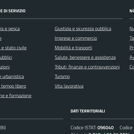
E DI SERVIZIO
N
ra e pesca
Giustizia e sicurezza pubblica
No
e
Imprese e commercio
Ta
e stato civile
Mobilità e trasporti
Pr
ubblici
Salute, benessere e assistenza
Av
zioni
Tributi, finanze e contravvenzioni
C
 urbanistica
Turismo
e tempo libero
Vita lavorativa
ne e formazione
DATI TERRITORIALI
BI)
Codice ISTAT:
096040
Codice C