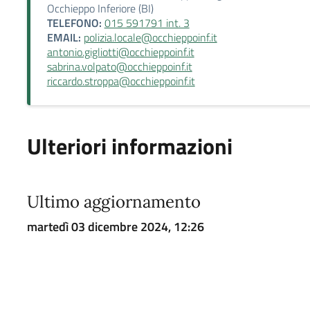
Occhieppo Inferiore (BI)
TELEFONO:
015 591791 int. 3
EMAIL:
polizia.locale@occhieppoinf.it
antonio.gigliotti@occhieppoinf.it
sabrina.volpato@occhieppoinf.it
riccardo.stroppa@occhieppoinf.it
Ulteriori informazioni
Ultimo aggiornamento
martedì 03 dicembre 2024, 12:26