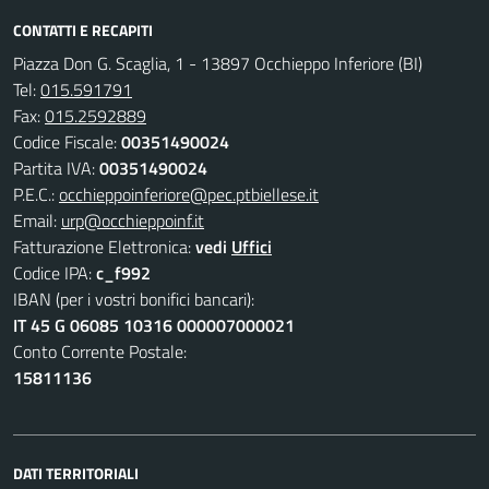
CONTATTI E RECAPITI
Piazza Don G. Scaglia, 1 - 13897 Occhieppo Inferiore (BI)
Tel:
015.591791
Fax:
015.2592889
Codice Fiscale:
00351490024
Partita IVA:
00351490024
P.E.C.:
occhieppoinferiore@pec.ptbiellese.it
Email:
urp@occhieppoinf.it
Fatturazione Elettronica:
vedi
Uffici
Codice IPA:
c_f992
IBAN (per i vostri bonifici bancari):
IT 45 G 06085 10316 000007000021
Conto Corrente Postale:
15811136
DATI TERRITORIALI