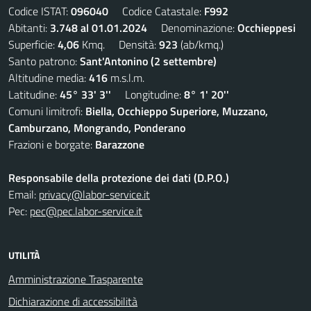
Codice ISTAT:
096040
Codice Catastale:
F992
Abitanti:
3.748 al 01.01.2024
Denominazione:
Occhieppesi
Superficie:
4,06
Kmq. Densità:
923
(ab/kmq.)
Santo patrono:
Sant'Antonino (2 settembre)
Altitudine media:
416
m.s.l.m.
Latitudine:
45° 33' 3''
Longitudine:
8° 1' 20''
Comuni limitrofi:
Biella, Occhieppo Superiore, Muzzano,
Camburzano, Mongrando, Ponderano
Frazioni e borgate:
Barazzone
Responsabile della protezione dei dati (D.P.O.)
Email:
privacy@labor-service.it
Pec:
pec@pec.labor-service.it
UTILITÀ
Amministrazione Trasparente
Dichiarazione di accessibilità