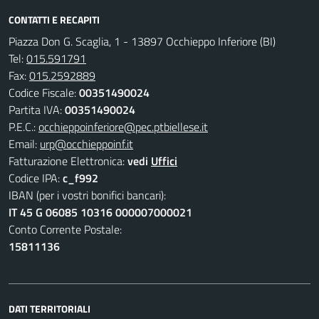
CONTATTI E RECAPITI
Piazza Don G. Scaglia, 1 - 13897 Occhieppo Inferiore (BI)
Tel:
015.591791
Fax:
015.2592889
Codice Fiscale:
00351490024
Partita IVA:
00351490024
P.E.C.:
occhieppoinferiore@pec.ptbiellese.it
Email:
urp@occhieppoinf.it
Fatturazione Elettronica:
vedi
Uffici
Codice IPA:
c_f992
IBAN (per i vostri bonifici bancari):
IT 45 G 06085 10316 000007000021
Conto Corrente Postale:
15811136
DATI TERRITORIALI