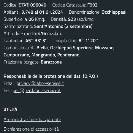
Codice ISTAT:
096040
Codice Catastale:
F992
Abitanti:
3.748 al 01.01.2024
Denominazione:
Occhieppesi
Superficie:
4,06
Kmq. Densità:
923
(ab/kmq.)
Santo patrono:
Sant'Antonino (2 settembre)
Altitudine media:
416
m.s.l.m.
Latitudine:
45° 33' 3''
Longitudine:
8° 1' 20''
Comuni limitrofi:
Biella, Occhieppo Superiore, Muzzano,
Camburzano, Mongrando, Ponderano
Frazioni e borgate:
Barazzone
Responsabile della protezione dei dati (D.P.O.)
Email:
privacy@labor-service.it
Pec:
pec@pec.labor-service.it
UTILITÀ
Amministrazione Trasparente
Dichiarazione di accessibilità