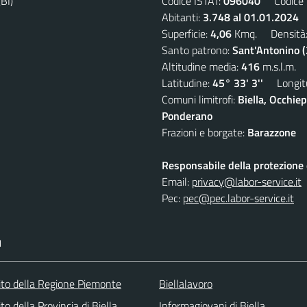
BI)
Codice ISTAT:
096040
Codice C
Abitanti:
3.748 al 01.01.2024
D
Superficie:
4,06
Kmq. Densità
Santo patrono:
Sant'Antonino 
Altitudine media:
416
m.s.l.m.
Latitudine:
45° 33' 3''
Longitu
Comuni limitrofi:
Biella, Occhi
Ponderano
Frazioni e borgate:
Barazzone
Responsabile della protezione d
Email:
privacy@labor-service.it
Pec:
pec@pec.labor-service.it
I
 sito della Regione Piemonte
Biellalavoro
sito della Provincia di Biella
Informagiovani di Biella