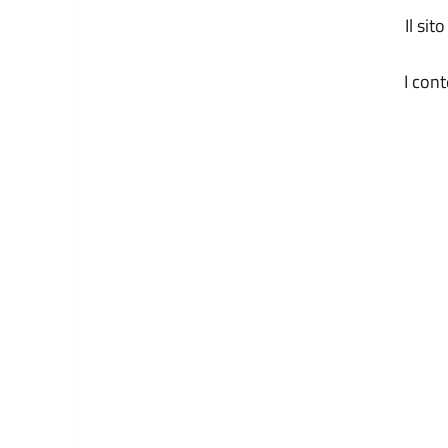
Il si
I con