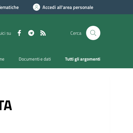
Tematiche
Accedi all'area personale
Facebook
Telegram
RSS
ici su
Cerca
one
Documenti e dati
Tutti gli argomenti
TA