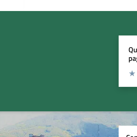
Qu
pa
Valut
Valu