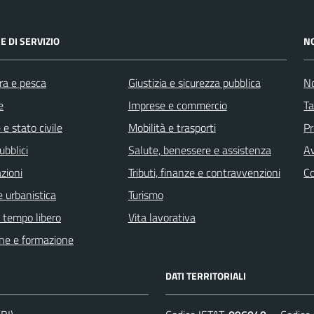
E DI SERVIZIO
N
ra e pesca
Giustizia e sicurezza pubblica
No
e
Imprese e commercio
Ta
e stato civile
Mobilità e trasporti
Pr
ubblici
Salute, benessere e assistenza
Av
zioni
Tributi, finanze e contravvenzioni
C
 urbanistica
Turismo
e tempo libero
Vita lavorativa
ne e formazione
DATI TERRITORIALI