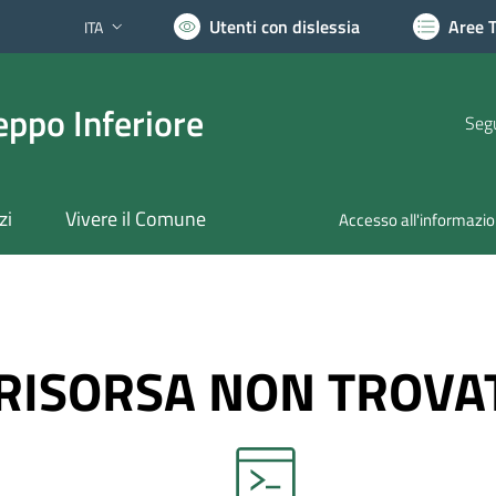
Utenti con dislessia
Aree 
ITA
Lingua attiva:
ppo Inferiore
Segu
zi
Vivere il Comune
Accesso all'informazi
RISORSA NON TROVA