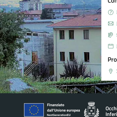
Con
Pro
Occh
Infer