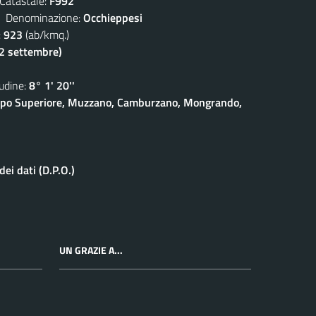
atastale:
F992
enominazione:
Occhieppesi
:
923
(ab/kmq.)
(2 settembre)
dine:
8° 1' 20''
eppo Superiore, Muzzano, Camburzano, Mongrando,
ei dati (D.P.O.)
UN GRAZIE A...