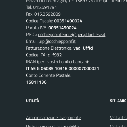
Piazza Don G. Scaglia, 1 - 13897 Occhieppo Inferiore (
Tel:
015.591791
Fax:
015.2592889
Codice Fiscale:
00351490024
Partita IVA:
00351490024
P.E.C.:
occhieppoinferiore@pec.ptbiellese.it
Email:
urp@occhieppoinf.it
Fatturazione Elettronica:
vedi
Uffici
Codice IPA:
c_f992
IBAN (per i vostri bonifici bancari):
IT 45 G 06085 10316 000007000021
Conto Corrente Postale:
15811136
UTILITÀ
SITI AMIC
Amministrazione Trasparente
Visita il
Dichiarazione di accessibilità
Visita il 