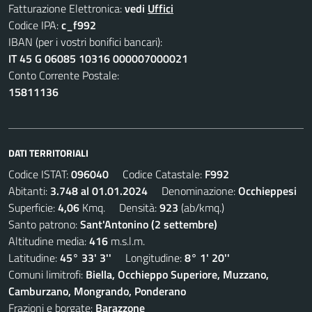
Fatturazione Elettronica:
vedi
Uffici
Codice IPA:
c_f992
IBAN (per i vostri bonifici bancari):
IT 45 G 06085 10316 000007000021
Conto Corrente Postale:
15811136
DATI TERRITORIALI
Codice ISTAT:
096040
Codice Catastale:
F992
Abitanti:
3.748 al 01.01.2024
Denominazione:
Occhieppesi
Superficie:
4,06
Kmq. Densità:
923
(ab/kmq.)
Santo patrono:
Sant'Antonino (2 settembre)
Altitudine media:
416
m.s.l.m.
Latitudine:
45° 33' 3''
Longitudine:
8° 1' 20''
Comuni limitrofi:
Biella, Occhieppo Superiore, Muzzano,
Camburzano, Mongrando, Ponderano
Frazioni e borgate:
Barazzone