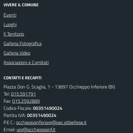
VIVERE IL COMUNE
Eventi
Luoghi
Il Territorio
Galleria Fotografica
Galleria Video
Associazioni e Comitati
CONTATTI E RECAPITI
Piazza Don G. Scaglia, 1 - 13897 Occhieppo Inferiore (BI)
Tel:
015.591791
Fax:
015.2592889
Codice Fiscale:
00351490024
Partita IVA:
00351490024
P.E.C.:
occhieppoinferiore@pec.ptbiellese.it
Email:
urp@occhieppoinf.it