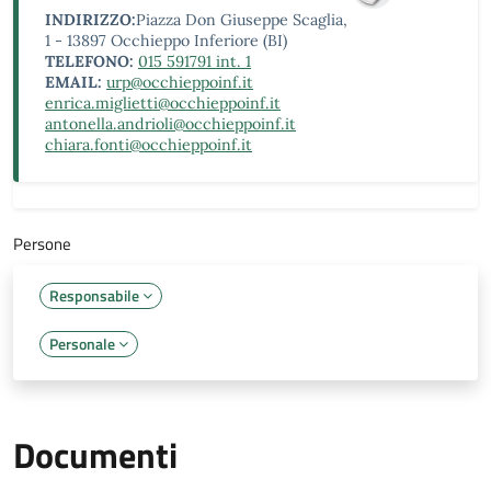
INDIRIZZO:
Piazza Don Giuseppe Scaglia,
1 - 13897 Occhieppo Inferiore (BI)
TELEFONO:
015 591791 int. 1
EMAIL:
urp@occhieppoinf.it
enrica.miglietti@occhieppoinf.it
antonella.andrioli@occhieppoinf.it
chiara.fonti@occhieppoinf.it
Persone
Responsabile
Personale
Documenti