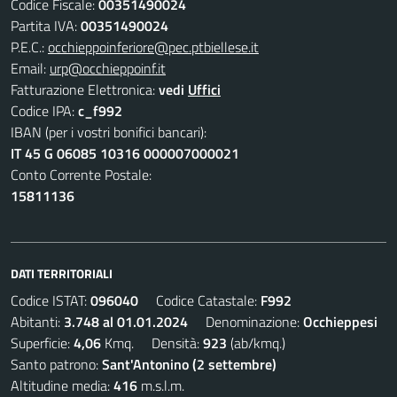
Codice Fiscale:
00351490024
Partita IVA:
00351490024
P.E.C.:
occhieppoinferiore@pec.ptbiellese.it
Email:
urp@occhieppoinf.it
Fatturazione Elettronica:
vedi
Uffici
Codice IPA:
c_f992
IBAN (per i vostri bonifici bancari):
IT 45 G 06085 10316 000007000021
Conto Corrente Postale:
15811136
DATI TERRITORIALI
Codice ISTAT:
096040
Codice Catastale:
F992
Abitanti:
3.748 al 01.01.2024
Denominazione:
Occhieppesi
Superficie:
4,06
Kmq. Densità:
923
(ab/kmq.)
Santo patrono:
Sant'Antonino (2 settembre)
Altitudine media:
416
m.s.l.m.