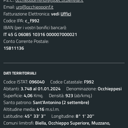
P.E.C.:
occhieppoinferiore@pec.ptbiellese.it
Email:
urp@occhieppoinf.it
Fatturazione Elettronica:
vedi
Uffici
Codice IPA:
c_f992
IBAN (per i vostri bonifici bancari):
IT 45 G 06085 10316 000007000021
Conto Corrente Postale:
15811136
DATI TERRITORIALI
Codice ISTAT:
096040
Codice Catastale:
F992
Abitanti:
3.748 al 01.01.2024
Denominazione:
Occhieppesi
Superficie:
4,06
Kmq. Densità:
923
(ab/kmq.)
Santo patrono:
Sant'Antonino (2 settembre)
Altitudine media:
416
m.s.l.m.
Latitudine:
45° 33' 3''
Longitudine:
8° 1' 20''
Comuni limitrofi:
Biella, Occhieppo Superiore, Muzzano,