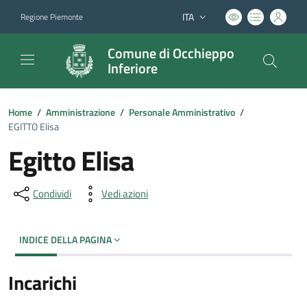
ITA
Regione Piemonte
Lingua attiva:
Comune di Occhieppo
Inferiore
Home
/
Amministrazione
/
Personale Amministrativo
/
EGITTO Elisa
Egitto Elisa
Condividi
Vedi azioni
INDICE DELLA PAGINA
Incarichi