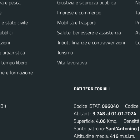
ra e pesca
Giustizia e sicurezza pubblica
No
e
Imprese e commercio
Ta
e stato civile
Mobilità e trasporti
Pr
ubblici
Salute, benessere e assistenza
Av
zioni
Tributi, finanze e contravvenzioni
C
 urbanistica
Turismo
e tempo libero
Vita lavorativa
ne e formazione
DATI TERRITORIALI
BI)
Codice ISTAT:
096040
Codice C
Abitanti:
3.748 al 01.01.2024
D
Superficie:
4,06
Kmq. Densità
Santo patrono:
Sant'Antonino 
Altitudine media:
416
m.s.l.m.