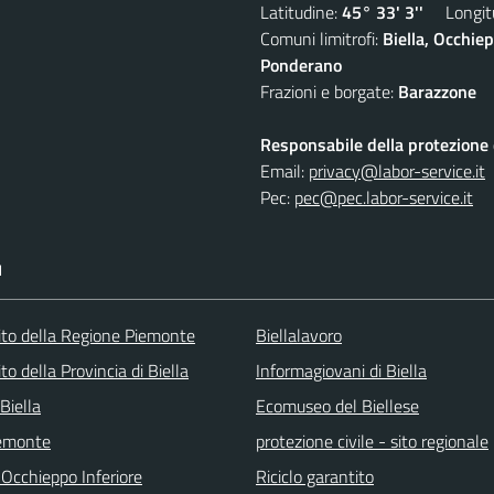
Latitudine:
45° 33' 3''
Longitu
Comuni limitrofi:
Biella, Occhi
Ponderano
Frazioni e borgate:
Barazzone
Responsabile della protezione d
Email:
privacy@labor-service.it
Pec:
pec@pec.labor-service.it
I
 sito della Regione Piemonte
Biellalavoro
sito della Provincia di Biella
Informagiovani di Biella
Biella
Ecomuseo del Biellese
emonte
protezione civile - sito regionale
 Occhieppo Inferiore
Riciclo garantito