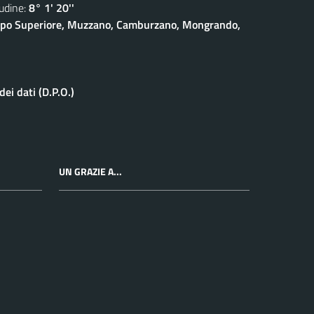
dine:
8° 1' 20''
eppo Superiore, Muzzano, Camburzano, Mongrando,
ei dati (D.P.O.)
UN GRAZIE A...