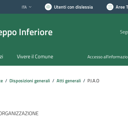
Utenti con dislessia
Aree 
ITA
Lingua attiva:
ppo Inferiore
Segu
zi
Vivere il Comune
Accesso all'informazi
te
/
Disposizioni generali
/
Atti generali
/
P.I.A.O
E ORGANIZZAZIONE