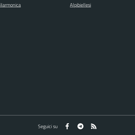
Filarmonica
Alpibiellesi
Facebook
Telegram
RSS
Seguici su