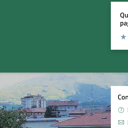
Qu
pa
Valut
Valu
Con