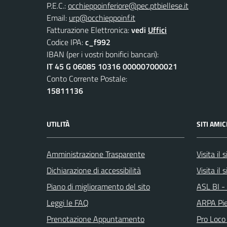
P.E.C.:
occhieppoinferiore@pec.ptbiellese.it
Email:
urp@occhieppoinf.it
Fatturazione Elettronica:
vedi
Uffici
Codice IPA:
c_f992
IBAN (per i vostri bonifici bancari):
IT 45 G 06085 10316 000007000021
Conto Corrente Postale:
15811136
UTILITÀ
SITI AMIC
Amministrazione Trasparente
Visita il
Dichiarazione di accessibilità
Visita il 
Piano di miglioramento del sito
ASL BI - 
Leggi le FAQ
ARPA Pi
Prenotazione Appuntamento
Pro Loco