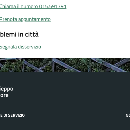
Chiama il numero 015.591791
Prenota appuntamento
blemi in città
Segnala disservizio
ieppo
iore
E DI SERVIZIO
N