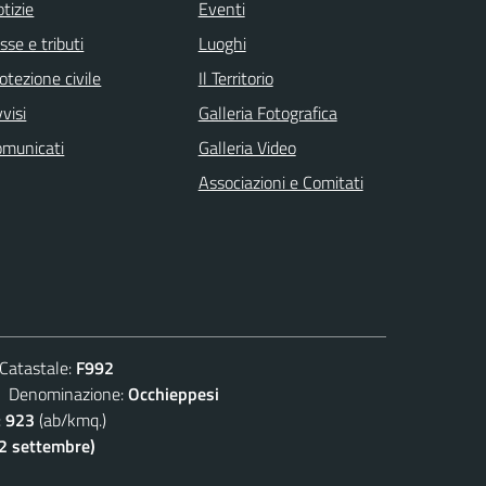
tizie
Eventi
sse e tributi
Luoghi
otezione civile
Il Territorio
visi
Galleria Fotografica
omunicati
Galleria Video
Associazioni e Comitati
atastale:
F992
enominazione:
Occhieppesi
:
923
(ab/kmq.)
(2 settembre)