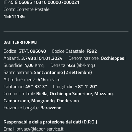
IT 45 G 06085 10316 000007000021
Conto Corrente Postale:
15811136
DATI TERRITORIALI
Codice ISTAT:
096040
Codice Catastale:
F992
Abitanti:
3.748 al 01.01.2024
Denominazione:
Occhieppesi
Superficie:
4,06
Kmq. Densità:
923
(ab/kmq.)
Santo patrono:
Sant'Antonino (2 settembre)
Altitudine media:
416
m.s.l.m.
Latitudine:
45° 33' 3''
Longitudine:
8° 1' 20''
Comuni limitrofi:
Biella, Occhieppo Superiore, Muzzano,
Camburzano, Mongrando, Ponderano
Frazioni e borgate:
Barazzone
Responsabile della protezione dei dati (D.P.O.)
Email:
privacy@labor-service.it