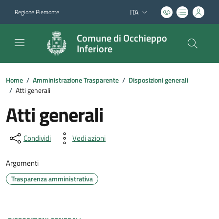
ITA
Regione Piemonte
Lingua attiva:
Comune di Occhieppo
Inferiore
Home
/
Amministrazione Trasparente
/
Disposizioni generali
/
Atti generali
Atti generali
Condividi
Vedi azioni
Argomenti
Trasparenza amministrativa