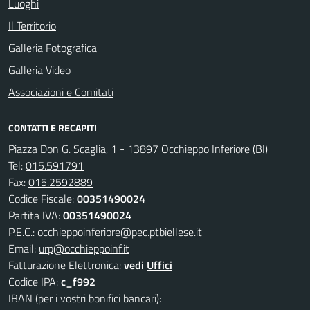
Luoghi
Il Territorio
Galleria Fotografica
Galleria Video
Associazioni e Comitati
CONTATTI E RECAPITI
Piazza Don G. Scaglia, 1 - 13897 Occhieppo Inferiore (BI)
Tel:
015.591791
Fax:
015.2592889
Codice Fiscale:
00351490024
Partita IVA:
00351490024
P.E.C.:
occhieppoinferiore@pec.ptbiellese.it
Email:
urp@occhieppoinf.it
Fatturazione Elettronica:
vedi
Uffici
Codice IPA:
c_f992
IBAN (per i vostri bonifici bancari):