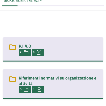
DISPOSIZIONI GENERALI
P.I.A.O
2
0
Riferimenti normativi su organizzazione e
attività
0
1