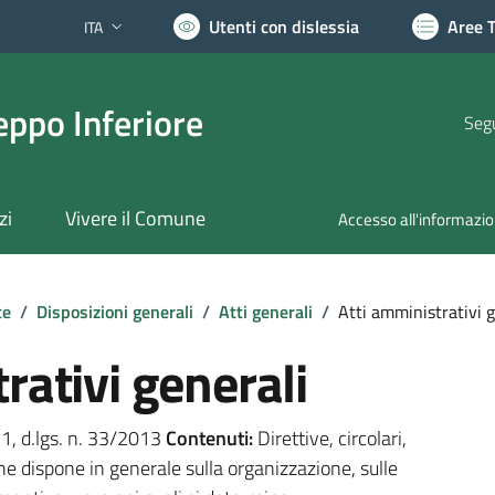
Utenti con dislessia
Aree 
ITA
Lingua attiva:
ppo Inferiore
Segu
zi
Vivere il Comune
Accesso all'informazi
te
/
Disposizioni generali
/
Atti generali
/
Atti amministrativi g
rativi generali
. 1, d.lgs. n. 33/2013
Contenuti:
Direttive, circolari,
he dispone in generale sulla organizzazione, sulle