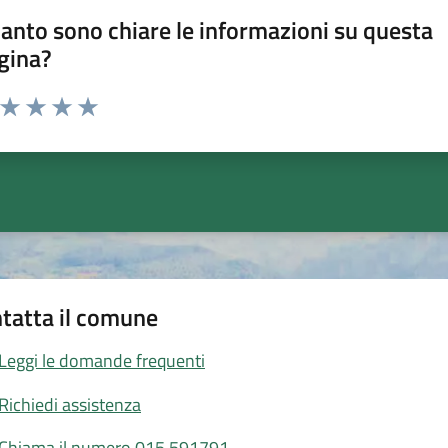
anto sono chiare le informazioni su questa
gina?
a da 1 a 5 stelle la pagina
ta 1 stelle su 5
Valuta 2 stelle su 5
Valuta 3 stelle su 5
Valuta 4 stelle su 5
Valuta 5 stelle su 5
tatta il comune
Leggi le domande frequenti
Richiedi assistenza
Chiama il numero 015.591791