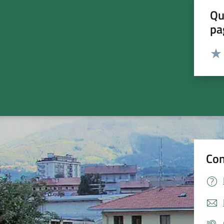
Qu
pa
Valut
Valu
Con