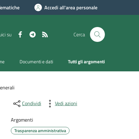
Tematiche
Accedi all'area personale
Facebook
Telegram
RSS
ici su
Cerca
one
Documenti e dati
Tutti gli argomenti
enerali
Condividi
Vedi azioni
Argomenti
Trasparenza amministrativa