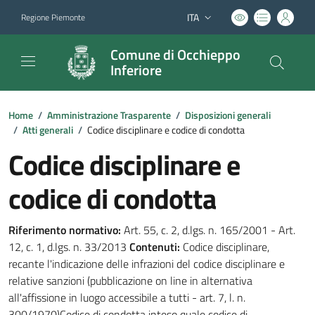
ITA
Regione Piemonte
Lingua attiva:
Comune di Occhieppo
Inferiore
Home
/
Amministrazione Trasparente
/
Disposizioni generali
/
Atti generali
/
Codice disciplinare e codice di condotta
Codice disciplinare e
codice di condotta
Riferimento normativo:
Art. 55, c. 2, d.lgs. n. 165/2001 - Art.
12, c. 1, d.lgs. n. 33/2013
Contenuti:
Codice disciplinare,
recante l'indicazione delle infrazioni del codice disciplinare e
relative sanzioni (pubblicazione on line in alternativa
all'affissione in luogo accessibile a tutti - art. 7, l. n.
300/1970)Codice di condotta inteso quale codice di