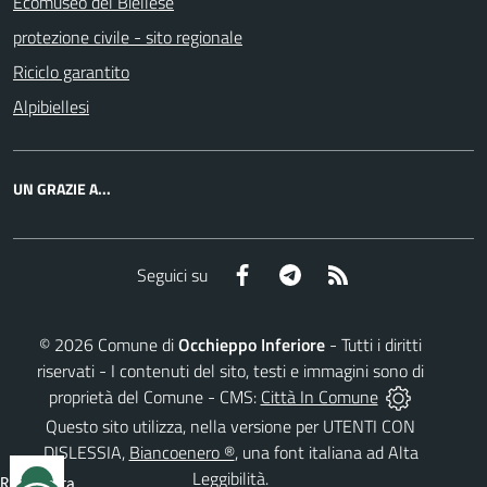
Ecomuseo del Biellese
protezione civile - sito regionale
Riciclo garantito
Alpibiellesi
UN GRAZIE A...
Facebook
Telegram
RSS
Seguici su
©
2026
Comune di
Occhieppo Inferiore
- Tutti i diritti
riservati - I contenuti del sito, testi e immagini sono di
proprietà del Comune - CMS:
Città In Comune
Questo sito utilizza, nella versione per UTENTI CON
DISLESSIA,
Biancoenero ®
, una font italiana ad Alta
Leggibilità.
Reimposta