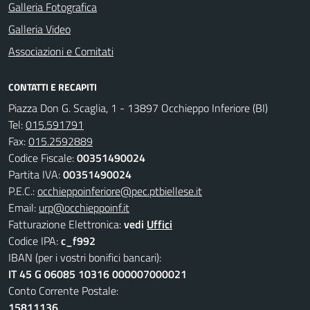
Galleria Fotografica
Galleria Video
Associazioni e Comitati
CONTATTI E RECAPITI
Piazza Don G. Scaglia, 1 - 13897 Occhieppo Inferiore (BI)
Tel:
015.591791
Fax:
015.2592889
Codice Fiscale:
00351490024
Partita IVA:
00351490024
P.E.C.:
occhieppoinferiore@pec.ptbiellese.it
Email:
urp@occhieppoinf.it
Fatturazione Elettronica:
vedi
Uffici
Codice IPA:
c_f992
IBAN (per i vostri bonifici bancari):
IT 45 G 06085 10316 000007000021
Conto Corrente Postale:
15811136