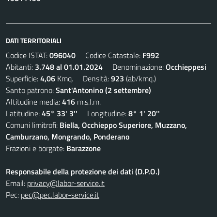
DATI TERRITORIALI
Codice ISTAT:
096040
Codice Catastale:
F992
Abitanti:
3.748 al 01.01.2024
Denominazione:
Occhieppesi
Superficie:
4,06
Kmq. Densità:
923
(ab/kmq.)
Santo patrono:
Sant'Antonino (2 settembre)
Altitudine media:
416
m.s.l.m.
Latitudine:
45° 33' 3''
Longitudine:
8° 1' 20''
Comuni limitrofi:
Biella, Occhieppo Superiore, Muzzano,
Camburzano, Mongrando, Ponderano
Frazioni e borgate:
Barazzone
Responsabile della protezione dei dati (D.P.O.)
Email:
privacy@labor-service.it
Pec:
pec@pec.labor-service.it