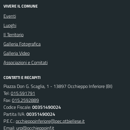
VIVERE IL COMUNE
Eventi
Luoghi
Il Territorio
Galleria Fotografica
Galleria Video
Associazioni e Comitati
CONTATTI E RECAPITI
Piazza Don G. Scaglia, 1 - 13897 Occhieppo Inferiore (BI)
Tel:
015.591791
Fax:
015.2592889
Codice Fiscale:
00351490024
Partita IVA:
00351490024
P.E.C.:
occhieppoinferiore@pec.ptbiellese.it
Email:
urp@occhieppoinf.it