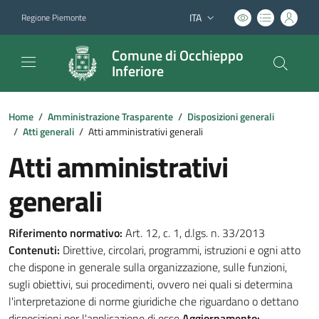
ITA
Regione Piemonte
Lingua attiva:
Comune di Occhieppo
Inferiore
Home
/
Amministrazione Trasparente
/
Disposizioni generali
/
Atti generali
/
Atti amministrativi generali
Atti amministrativi
generali
Riferimento normativo:
Art. 12, c. 1, d.lgs. n. 33/2013
Contenuti:
Direttive, circolari, programmi, istruzioni e ogni atto
che dispone in generale sulla organizzazione, sulle funzioni,
sugli obiettivi, sui procedimenti, ovvero nei quali si determina
l'interpretazione di norme giuridiche che riguardano o dettano
disposizioni per l'applicazione di esse
Aggiornamento: