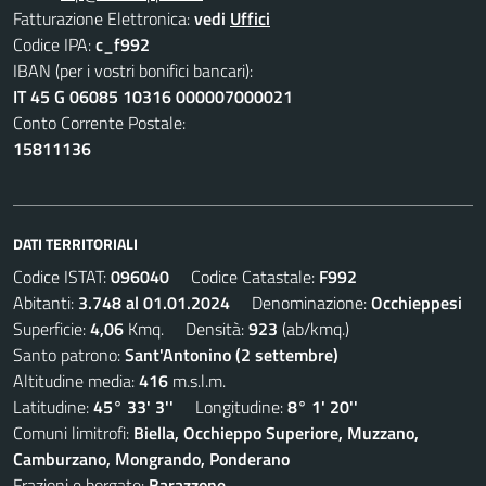
Fatturazione Elettronica:
vedi
Uffici
Codice IPA:
c_f992
IBAN (per i vostri bonifici bancari):
IT 45 G 06085 10316 000007000021
Conto Corrente Postale:
15811136
DATI TERRITORIALI
Codice ISTAT:
096040
Codice Catastale:
F992
Abitanti:
3.748 al 01.01.2024
Denominazione:
Occhieppesi
Superficie:
4,06
Kmq. Densità:
923
(ab/kmq.)
Santo patrono:
Sant'Antonino (2 settembre)
Altitudine media:
416
m.s.l.m.
Latitudine:
45° 33' 3''
Longitudine:
8° 1' 20''
Comuni limitrofi:
Biella, Occhieppo Superiore, Muzzano,
Camburzano, Mongrando, Ponderano
Frazioni e borgate:
Barazzone