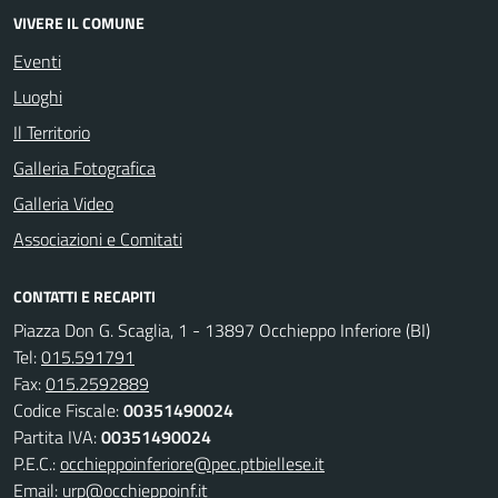
VIVERE IL COMUNE
Eventi
Luoghi
Il Territorio
Galleria Fotografica
Galleria Video
Associazioni e Comitati
CONTATTI E RECAPITI
Piazza Don G. Scaglia, 1 - 13897 Occhieppo Inferiore (BI)
Tel:
015.591791
Fax:
015.2592889
Codice Fiscale:
00351490024
Partita IVA:
00351490024
P.E.C.:
occhieppoinferiore@pec.ptbiellese.it
Email:
urp@occhieppoinf.it