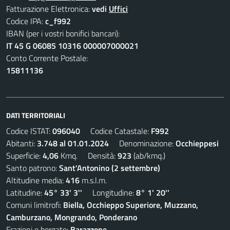
Fatturazione Elettronica:
vedi
Uffici
Codice IPA:
c_f992
IBAN (per i vostri bonifici bancari):
IT 45 G 06085 10316 000007000021
Conto Corrente Postale:
15811136
DATI TERRITORIALI
Codice ISTAT:
096040
Codice Catastale:
F992
Abitanti:
3.748 al 01.01.2024
Denominazione:
Occhieppesi
Superficie:
4,06
Kmq. Densità:
923
(ab/kmq.)
Santo patrono:
Sant'Antonino (2 settembre)
Altitudine media:
416
m.s.l.m.
Latitudine:
45° 33' 3''
Longitudine:
8° 1' 20''
Comuni limitrofi:
Biella, Occhieppo Superiore, Muzzano,
Camburzano, Mongrando, Ponderano
Frazioni e borgate:
Barazzone