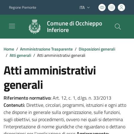
ITA
Regione Piemonte
Lingua attiva:
Comune di Occhieppo
Inferiore
Home
/
Amministrazione Trasparente
/
Disposizioni generali
/
Atti generali
/
Atti amministrativi generali
Atti amministrativi
generali
Riferimento normativo:
Art. 12, c. 1, d.lgs. n. 33/2013
Contenuti:
Direttive, circolari, programmi, istruzioni e ogni atto
che dispone in generale sulla organizzazione, sulle funzioni,
sugli obiettivi, sui procedimenti, ovvero nei quali si determina
l'interpretazione di norme giuridiche che riguardano o dettano
disposizioni per l'applicazione di esse
Aggiornamento: