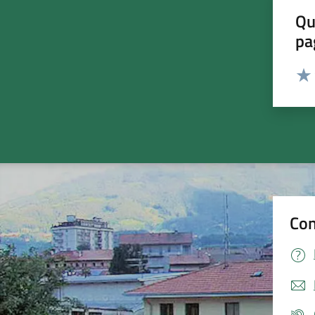
Qu
pa
Valut
Valu
Con