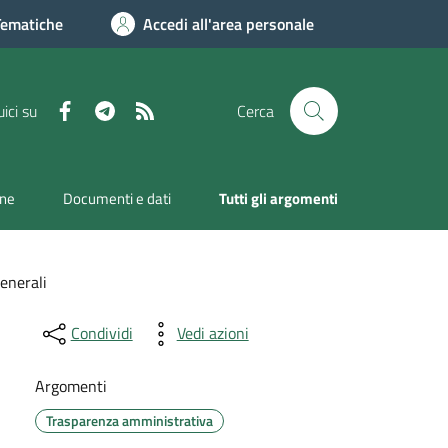
Tematiche
Accedi all'area personale
Facebook
Telegram
RSS
ici su
Cerca
one
Documenti e dati
Tutti gli argomenti
enerali
Condividi
Vedi azioni
Argomenti
Trasparenza amministrativa