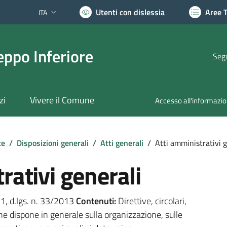
Utenti con dislessia
Aree 
ITA
Lingua attiva:
ppo Inferiore
Segu
zi
Vivere il Comune
Accesso all'informazi
te
/
Disposizioni generali
/
Atti generali
/
Atti amministrativi g
rativi generali
. 1, d.lgs. n. 33/2013
Contenuti:
Direttive, circolari,
he dispone in generale sulla organizzazione, sulle