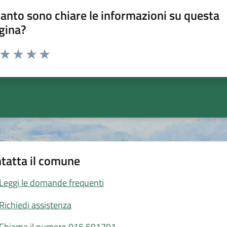
anto sono chiare le informazioni su questa
gina?
a da 1 a 5 stelle la pagina
ta 1 stelle su 5
Valuta 2 stelle su 5
Valuta 3 stelle su 5
Valuta 4 stelle su 5
Valuta 5 stelle su 5
tatta il comune
Leggi le domande frequenti
Richiedi assistenza
Chiama il numero 015.591791