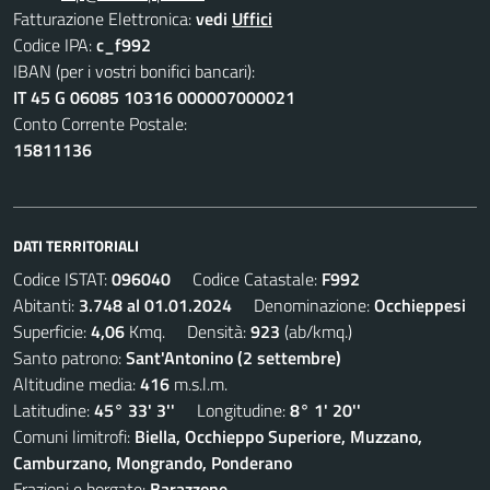
Fatturazione Elettronica:
vedi
Uffici
Codice IPA:
c_f992
IBAN (per i vostri bonifici bancari):
IT 45 G 06085 10316 000007000021
Conto Corrente Postale:
15811136
DATI TERRITORIALI
Codice ISTAT:
096040
Codice Catastale:
F992
Abitanti:
3.748 al 01.01.2024
Denominazione:
Occhieppesi
Superficie:
4,06
Kmq. Densità:
923
(ab/kmq.)
Santo patrono:
Sant'Antonino (2 settembre)
Altitudine media:
416
m.s.l.m.
Latitudine:
45° 33' 3''
Longitudine:
8° 1' 20''
Comuni limitrofi:
Biella, Occhieppo Superiore, Muzzano,
Camburzano, Mongrando, Ponderano
Frazioni e borgate:
Barazzone