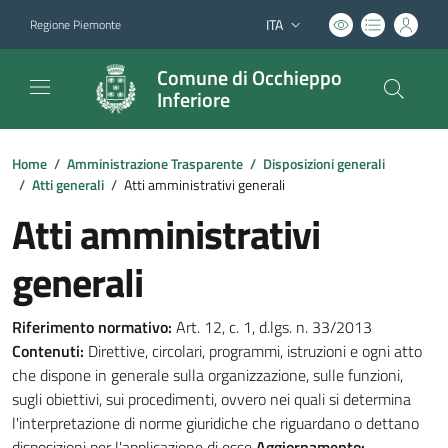
ITA
Regione Piemonte
Lingua attiva:
Comune di Occhieppo
Inferiore
Home
/
Amministrazione Trasparente
/
Disposizioni generali
/
Atti generali
/
Atti amministrativi generali
Atti amministrativi
generali
Riferimento normativo:
Art. 12, c. 1, d.lgs. n. 33/2013
Contenuti:
Direttive, circolari, programmi, istruzioni e ogni atto
che dispone in generale sulla organizzazione, sulle funzioni,
sugli obiettivi, sui procedimenti, ovvero nei quali si determina
l'interpretazione di norme giuridiche che riguardano o dettano
disposizioni per l'applicazione di esse
Aggiornamento: