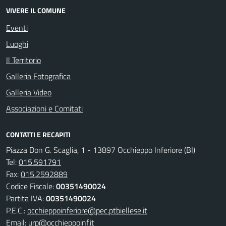
VIVERE IL COMUNE
Eventi
Luoghi
Il Territorio
Galleria Fotografica
Galleria Video
Associazioni e Comitati
CONTATTI E RECAPITI
Piazza Don G. Scaglia, 1 - 13897 Occhieppo Inferiore (BI)
Tel:
015.591791
Fax:
015.2592889
Codice Fiscale:
00351490024
Partita IVA:
00351490024
P.E.C.:
occhieppoinferiore@pec.ptbiellese.it
Email:
urp@occhieppoinf.it