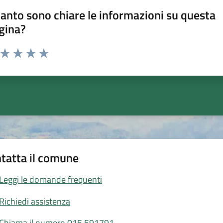
anto sono chiare le informazioni su questa
gina?
a da 1 a 5 stelle la pagina
ta 1 stelle su 5
Valuta 2 stelle su 5
Valuta 3 stelle su 5
Valuta 4 stelle su 5
Valuta 5 stelle su 5
tatta il comune
Leggi le domande frequenti
Richiedi assistenza
Chiama il numero 015.591791