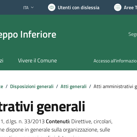
Utenti con dislessia
Aree 
ITA
Lingua attiva:
ppo Inferiore
Segu
zi
Vivere il Comune
Accesso all'informazi
te
/
Disposizioni generali
/
Atti generali
/
Atti amministrativi g
rativi generali
. 1, d.lgs. n. 33/2013
Contenuti:
Direttive, circolari,
he dispone in generale sulla organizzazione, sulle