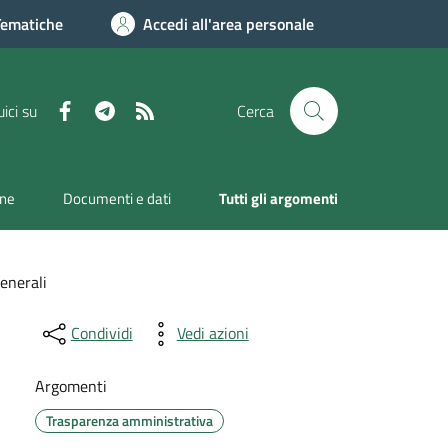
Tematiche
Accedi all'area personale
Facebook
Telegram
RSS
ici su
Cerca
one
Documenti e dati
Tutti gli argomenti
enerali
Condividi
Vedi azioni
Argomenti
Trasparenza amministrativa