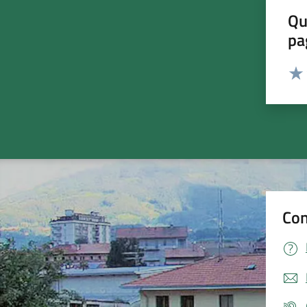
Qu
pa
Valut
Valu
Con