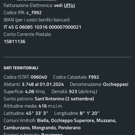
Fatturazione Elettronica:
vedi
Uffici
Codice IPA:
c_f992
IBAN (per i vostri bonifici bancari):
IT 45 G 06085 10316 000007000021
Conto Corrente Postale:
15811136
DATI TERRITORIALI
Codice ISTAT:
096040
Codice Catastale:
F992
Abitanti:
3.748 al 01.01.2024
Denominazione:
Occhieppesi
Superficie:
4,06
Kmq. Densità:
923
(ab/kmq.)
Santo patrono:
Sant'Antonino (2 settembre)
Altitudine media:
416
m.s.l.m.
Latitudine:
45° 33' 3''
Longitudine:
8° 1' 20''
Comuni limitrofi:
Biella, Occhieppo Superiore, Muzzano,
Camburzano, Mongrando, Ponderano
Frazioni e borgate:
Barazzone