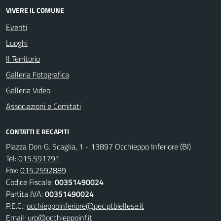
VIVERE IL COMUNE
Eventi
Luoghi
Il Territorio
Galleria Fotografica
Galleria Video
Associazioni e Comitati
CONTATTI E RECAPITI
Piazza Don G. Scaglia, 1 - 13897 Occhieppo Inferiore (BI)
Tel:
015.591791
Fax:
015.2592889
Codice Fiscale:
00351490024
Partita IVA:
00351490024
P.E.C.:
occhieppoinferiore@pec.ptbiellese.it
Email:
urp@occhieppoinf.it