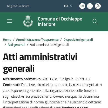
ITA
Regione Piemonte
Lingua attiva:
Comune di Occhieppo
Inferiore
Home
/
Amministrazione Trasparente
/
Disposizioni generali
/
Atti generali
/
Atti amministrativi generali
Atti amministrativi
generali
Riferimento normativo:
Art. 12, c. 1, d.lgs. n. 33/2013
Contenuti:
Direttive, circolari, programmi, istruzioni e ogni atto
che dispone in generale sulla organizzazione, sulle funzioni,
sugli obiettivi, sui procedimenti, ovvero nei quali si determina
l'interpretazione di norme giuridiche che riguardano o dettano
disposizioni per l'applicazione di esse
Aggiornamento: