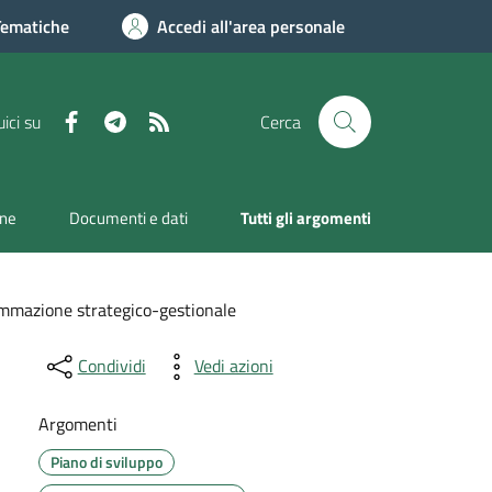
Tematiche
Accedi all'area personale
Facebook
Telegram
RSS
ici su
Cerca
one
Documenti e dati
Tutti gli argomenti
mmazione strategico-gestionale
Condividi
Vedi azioni
Argomenti
Piano di sviluppo