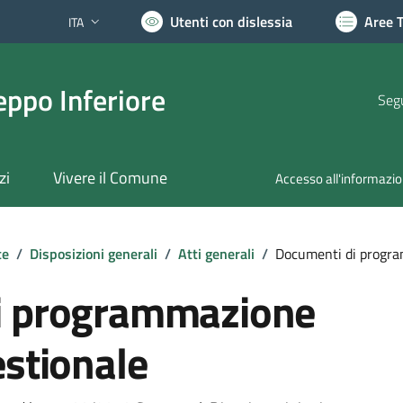
Utenti con dislessia
Aree 
ITA
Lingua attiva:
ppo Inferiore
Segu
zi
Vivere il Comune
Accesso all'informazi
te
/
Disposizioni generali
/
Atti generali
/
Documenti di progra
i programmazione
estionale