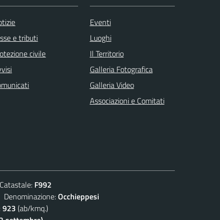
tizie
Eventi
sse e tributi
Luoghi
otezione civile
Il Territorio
visi
Galleria Fotografica
omunicati
Galleria Video
Associazioni e Comitati
atastale:
F992
enominazione:
Occhieppesi
:
923
(ab/kmq.)
(2 settembre)