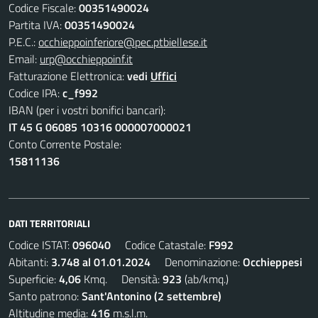
Codice Fiscale:
00351490024
Partita IVA:
00351490024
P.E.C.:
occhieppoinferiore@pec.ptbiellese.it
Email:
urp@occhieppoinf.it
Fatturazione Elettronica:
vedi
Uffici
Codice IPA:
c_f992
IBAN (per i vostri bonifici bancari):
IT 45 G 06085 10316 000007000021
Conto Corrente Postale:
15811136
DATI TERRITORIALI
Codice ISTAT:
096040
Codice Catastale:
F992
Abitanti:
3.748 al 01.01.2024
Denominazione:
Occhieppesi
Superficie:
4,06
Kmq. Densità:
923
(ab/kmq.)
Santo patrono:
Sant'Antonino (2 settembre)
Altitudine media:
416
m.s.l.m.