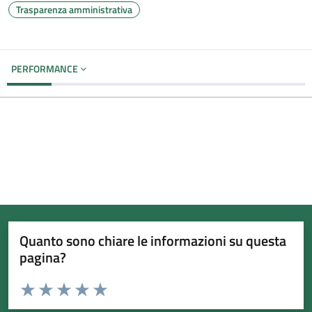
Trasparenza amministrativa
PERFORMANCE
Quanto sono chiare le informazioni su questa
pagina?
Valuta da 1 a 5 stelle la pagina
Valuta 1 stelle su 5
Valuta 2 stelle su 5
Valuta 3 stelle su 5
Valuta 4 stelle su 5
Valuta 5 stelle su 5