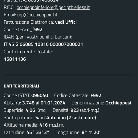
P.E.C.:
occhieppoinferiore@pec.ptbiellese.it
Email:
urp@occhieppoinf.it
Fatturazione Elettronica:
vedi
Uffici
Codice IPA:
c_f992
IBAN (per i vostri bonifici bancari):
IT 45 G 06085 10316 000007000021
Conto Corrente Postale:
15811136
DATI TERRITORIALI
Codice ISTAT:
096040
Codice Catastale:
F992
Abitanti:
3.748 al 01.01.2024
Denominazione:
Occhieppesi
Superficie:
4,06
Kmq. Densità:
923
(ab/kmq.)
Santo patrono:
Sant'Antonino (2 settembre)
Altitudine media:
416
m.s.l.m.
Latitudine:
45° 33' 3''
Longitudine:
8° 1' 20''