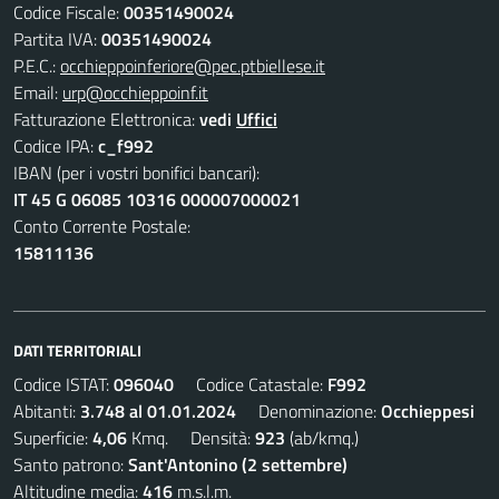
Codice Fiscale:
00351490024
Partita IVA:
00351490024
P.E.C.:
occhieppoinferiore@pec.ptbiellese.it
Email:
urp@occhieppoinf.it
Fatturazione Elettronica:
vedi
Uffici
Codice IPA:
c_f992
IBAN (per i vostri bonifici bancari):
IT 45 G 06085 10316 000007000021
Conto Corrente Postale:
15811136
DATI TERRITORIALI
Codice ISTAT:
096040
Codice Catastale:
F992
Abitanti:
3.748 al 01.01.2024
Denominazione:
Occhieppesi
Superficie:
4,06
Kmq. Densità:
923
(ab/kmq.)
Santo patrono:
Sant'Antonino (2 settembre)
Altitudine media:
416
m.s.l.m.