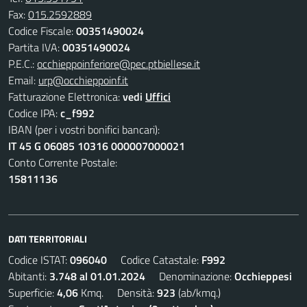
Fax:
015.2592889
Codice Fiscale:
00351490024
Partita IVA:
00351490024
P.E.C.:
occhieppoinferiore@pec.ptbiellese.it
Email:
urp@occhieppoinf.it
Fatturazione Elettronica:
vedi
Uffici
Codice IPA:
c_f992
IBAN (per i vostri bonifici bancari):
IT 45 G 06085 10316 000007000021
Conto Corrente Postale:
15811136
DATI TERRITORIALI
Codice ISTAT:
096040
Codice Catastale:
F992
Abitanti:
3.748 al 01.01.2024
Denominazione:
Occhieppesi
Superficie:
4,06
Kmq. Densità:
923
(ab/kmq.)