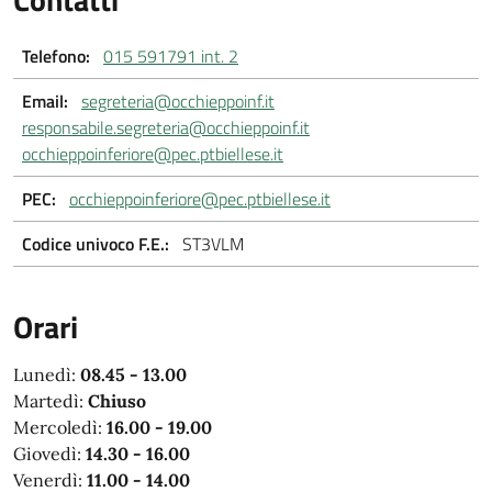
Telefono:
015 591791 int. 2
Email:
segreteria@occhieppoinf.it
responsabile.segreteria@occhieppoinf.it
occhieppoinferiore@pec.ptbiellese.it
PEC:
occhieppoinferiore@pec.ptbiellese.it
Codice univoco F.E.:
ST3VLM
Orari
Lunedì:
08.45 - 13.00
Martedì:
Chiuso
Mercoledì:
16.00 - 19.00
Giovedì:
14.30 - 16.00
Venerdì:
11.00 - 14.00