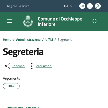
ITA
Regione Piemonte
Lingua attiva:
Comune di Occhieppo
Inferiore
Home
/
Amministrazione
/
Uffici
/
Segreteria
Segreteria
Condividi
Vedi azioni
Argomenti:
Uffici