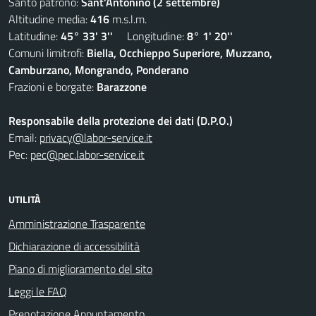
Santo patrono:
Sant'Antonino (2 settembre)
Altitudine media:
416
m.s.l.m.
Latitudine:
45° 33' 3''
Longitudine:
8° 1' 20''
Comuni limitrofi:
Biella, Occhieppo Superiore, Muzzano,
Camburzano, Mongrando, Ponderano
Frazioni e borgate:
Barazzone
Responsabile della protezione dei dati (D.P.O.)
Email:
privacy@labor-service.it
Pec:
pec@pec.labor-service.it
UTILITÀ
Amministrazione Trasparente
Dichiarazione di accessibilità
Piano di miglioramento del sito
Leggi le FAQ
Prenotazione Appuntamento