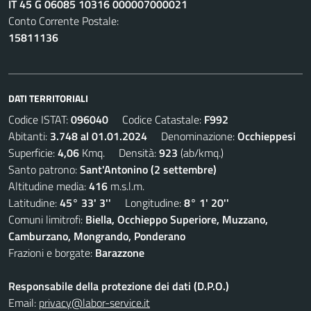
IT 45 G 06085 10316 000007000021
Conto Corrente Postale:
15811136
DATI TERRITORIALI
Codice ISTAT:
096040
Codice Catastale:
F992
Abitanti:
3.748 al 01.01.2024
Denominazione:
Occhieppesi
Superficie:
4,06
Kmq. Densità:
923
(ab/kmq.)
Santo patrono:
Sant'Antonino (2 settembre)
Altitudine media:
416
m.s.l.m.
Latitudine:
45° 33' 3''
Longitudine:
8° 1' 20''
Comuni limitrofi:
Biella, Occhieppo Superiore, Muzzano,
Camburzano, Mongrando, Ponderano
Frazioni e borgate:
Barazzone
Responsabile della protezione dei dati (D.P.O.)
Email:
privacy@labor-service.it