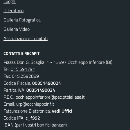
Luoghi
Il Territorio
Galleria Fotografica
Galleria Video
Associazioni e Comitati
CONTATTI E RECAPITI
Piazza Don G. Scaglia, 1 - 13897 Occhieppo Inferiore (BI)
Tel:
015.591791
Fax:
015.2592889
Codice Fiscale:
00351490024
Partita IVA:
00351490024
P.E.C.:
occhieppoinferiore@pec.ptbiellese.it
Email:
urp@occhieppoinf.it
Fatturazione Elettronica:
vedi
Uffici
Codice IPA:
c_f992
IBAN (per i vostri bonifici bancari):