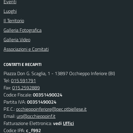
Eventi
Luoghi
Il Territorio
Galleria Fotografica
Galleria Video
Associazioni e Comitati
CONTATTI E RECAPITI
Piazza Don G. Scaglia, 1 - 13897 Occhieppo Inferiore (BI)
Tel:
015.591791
Fax:
015.2592889
Codice Fiscale:
00351490024
Partita IVA:
00351490024
P.E.C.:
occhieppoinferiore@pec.ptbiellese.it
Email:
urp@occhieppoinf.it
Fatturazione Elettronica:
vedi
Uffici
Codice IPA:
c_f992