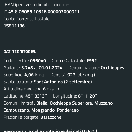
IBAN (per i vostri bonifici bancari):
IT 45 G 06085 10316 000007000021
Conto Corrente Postale:
15811136
DATI TERRITORIALI
Codice ISTAT:
096040
Codice Catastale:
F992
Abitanti:
3.748 al 01.01.2024
Denominazione:
Occhieppesi
Superficie:
4,06
Kmq. Densità:
923
(ab/kmq.)
Santo patrono:
Sant'Antonino (2 settembre)
Altitudine media:
416
m.s.l.m.
Latitudine:
45° 33' 3''
Longitudine:
8° 1' 20''
Comuni limitrofi:
Biella, Occhieppo Superiore, Muzzano,
Camburzano, Mongrando, Ponderano
Frazioni e borgate:
Barazzone
Responsabile della protezione dei dati (D.P.O.)