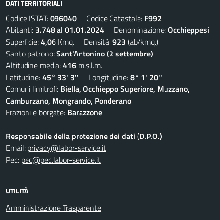
DATI TERRITORIALI
Codice ISTAT:
096040
Codice Catastale:
F992
Abitanti:
3.748 al 01.01.2024
Denominazione:
Occhieppesi
Superficie:
4,06
Kmq. Densità:
923
(ab/kmq.)
Santo patrono:
Sant'Antonino (2 settembre)
Altitudine media:
416
m.s.l.m.
Latitudine:
45° 33' 3''
Longitudine:
8° 1' 20''
Comuni limitrofi:
Biella, Occhieppo Superiore, Muzzano,
Camburzano, Mongrando, Ponderano
Frazioni e borgate:
Barazzone
Responsabile della protezione dei dati (D.P.O.)
Email:
privacy@labor-service.it
Pec:
pec@pec.labor-service.it
UTILITÀ
Amministrazione Trasparente