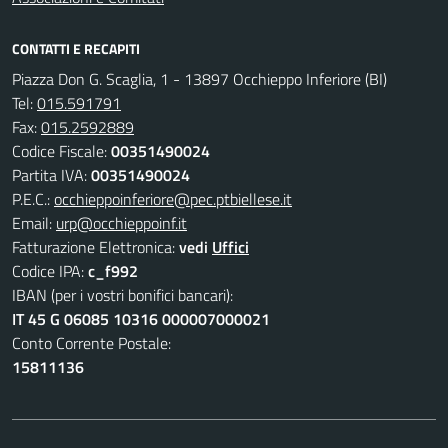
CONTATTI E RECAPITI
Piazza Don G. Scaglia, 1 - 13897 Occhieppo Inferiore (BI)
Tel:
015.591791
Fax:
015.2592889
Codice Fiscale:
00351490024
Partita IVA:
00351490024
P.E.C.:
occhieppoinferiore@pec.ptbiellese.it
Email:
urp@occhieppoinf.it
Fatturazione Elettronica:
vedi
Uffici
Codice IPA:
c_f992
IBAN (per i vostri bonifici bancari):
IT 45 G 06085 10316 000007000021
Conto Corrente Postale:
15811136