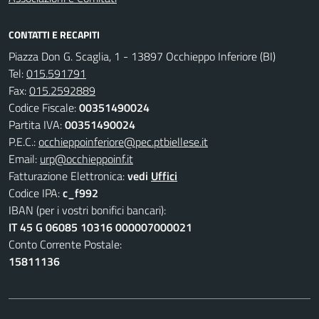
CONTATTI E RECAPITI
Piazza Don G. Scaglia, 1 - 13897 Occhieppo Inferiore (BI)
Tel:
015.591791
Fax:
015.2592889
Codice Fiscale:
00351490024
Partita IVA:
00351490024
P.E.C.:
occhieppoinferiore@pec.ptbiellese.it
Email:
urp@occhieppoinf.it
Fatturazione Elettronica:
vedi
Uffici
Codice IPA:
c_f992
IBAN (per i vostri bonifici bancari):
IT 45 G 06085 10316 000007000021
Conto Corrente Postale:
15811136