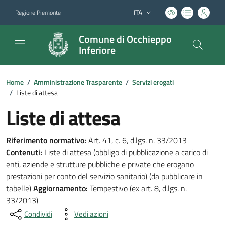
ITA
Regione Piemonte
Lingua attiva:
Comune di Occhieppo
Inferiore
Home
/
Amministrazione Trasparente
/
Servizi erogati
/
Liste di attesa
Liste di attesa
Riferimento normativo:
Art. 41, c. 6, d.lgs. n. 33/2013
Contenuti:
Liste di attesa (obbligo di pubblicazione a carico di
enti, aziende e strutture pubbliche e private che erogano
prestazioni per conto del servizio sanitario) (da pubblicare in
tabelle)
Aggiornamento:
Tempestivo (ex art. 8, d.lgs. n.
33/2013)
Condividi
Vedi azioni