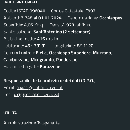
DATI TERRITORIALI
Codice ISTAT:
096040
Codice Catastale:
F992
Abitanti:
3.748 al 01.01.2024
Denominazione:
Occhieppesi
Superficie:
4,06
Kmq. Densità:
923
(ab/kmq.)
Santo patrono:
Sant'Antonino (2 settembre)
Altitudine media:
416
m.s.l.m.
Latitudine:
45° 33' 3''
Longitudine:
8° 1' 20''
Comuni limitrofi:
Biella, Occhieppo Superiore, Muzzano,
Camburzano, Mongrando, Ponderano
Frazioni e borgate:
Barazzone
Responsabile della protezione dei dati (D.P.O.)
Email:
privacy@labor-service.it
Pec:
pec@pec.labor-service.it
UTILITÀ
Amministrazione Trasparente