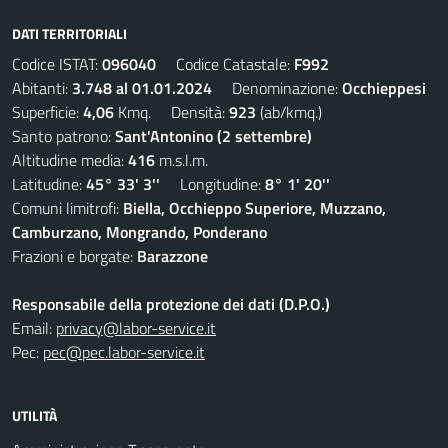
DATI TERRITORIALI
Codice ISTAT:
096040
Codice Catastale:
F992
Abitanti:
3.748 al 01.01.2024
Denominazione:
Occhieppesi
Superficie:
4,06
Kmq. Densità:
923
(ab/kmq.)
Santo patrono:
Sant'Antonino (2 settembre)
Altitudine media:
416
m.s.l.m.
Latitudine:
45° 33' 3''
Longitudine:
8° 1' 20''
Comuni limitrofi:
Biella, Occhieppo Superiore, Muzzano,
Camburzano, Mongrando, Ponderano
Frazioni e borgate:
Barazzone
Responsabile della protezione dei dati (D.P.O.)
Email:
privacy@labor-service.it
Pec:
pec@pec.labor-service.it
UTILITÀ