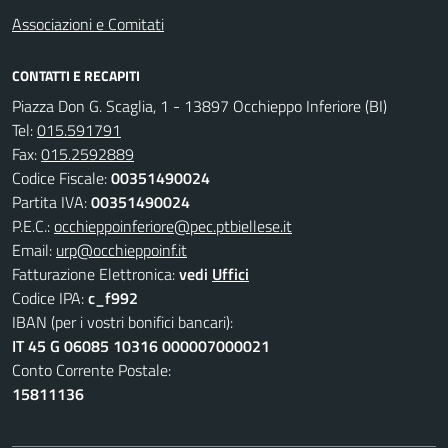
Associazioni e Comitati
CONTATTI E RECAPITI
Piazza Don G. Scaglia, 1 - 13897 Occhieppo Inferiore (BI)
Tel:
015.591791
Fax:
015.2592889
Codice Fiscale:
00351490024
Partita IVA:
00351490024
P.E.C.:
occhieppoinferiore@pec.ptbiellese.it
Email:
urp@occhieppoinf.it
Fatturazione Elettronica:
vedi
Uffici
Codice IPA:
c_f992
IBAN (per i vostri bonifici bancari):
IT 45 G 06085 10316 000007000021
Conto Corrente Postale:
15811136