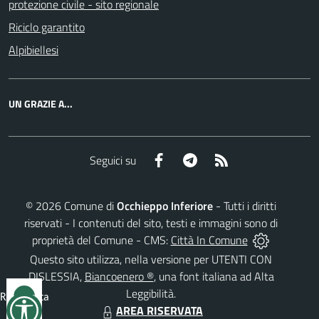
protezione civile - sito regionale
Riciclo garantito
Alpibiellesi
UN GRAZIE A...
Facebook
Telegram
RSS
Seguici su
©
2026
Comune di
Occhieppo Inferiore
- Tutti i diritti
riservati - I contenuti del sito, testi e immagini sono di
proprietà del Comune - CMS:
Città In Comune
Questo sito utilizza, nella versione per UTENTI CON
DISLESSIA,
Biancoenero ®
, una font italiana ad Alta
Leggibilità.
Reimposta
AREA RISERVATA
tutto