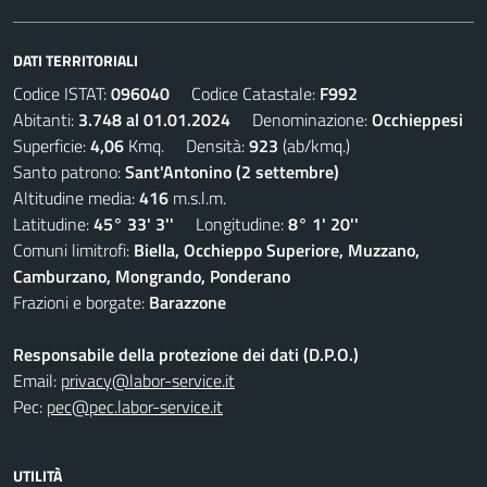
DATI TERRITORIALI
Codice ISTAT:
096040
Codice Catastale:
F992
Abitanti:
3.748 al 01.01.2024
Denominazione:
Occhieppesi
Superficie:
4,06
Kmq. Densità:
923
(ab/kmq.)
Santo patrono:
Sant'Antonino (2 settembre)
Altitudine media:
416
m.s.l.m.
Latitudine:
45° 33' 3''
Longitudine:
8° 1' 20''
Comuni limitrofi:
Biella, Occhieppo Superiore, Muzzano,
Camburzano, Mongrando, Ponderano
Frazioni e borgate:
Barazzone
Responsabile della protezione dei dati (D.P.O.)
Email:
privacy@labor-service.it
Pec:
pec@pec.labor-service.it
UTILITÀ