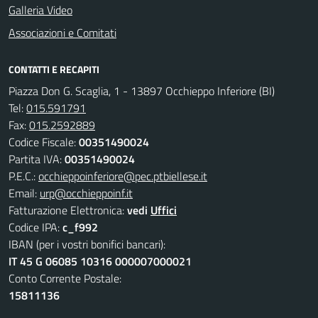
Galleria Video
Associazioni e Comitati
CONTATTI E RECAPITI
Piazza Don G. Scaglia, 1 - 13897 Occhieppo Inferiore (BI)
Tel:
015.591791
Fax:
015.2592889
Codice Fiscale:
00351490024
Partita IVA:
00351490024
P.E.C.:
occhieppoinferiore@pec.ptbiellese.it
Email:
urp@occhieppoinf.it
Fatturazione Elettronica:
vedi
Uffici
Codice IPA:
c_f992
IBAN (per i vostri bonifici bancari):
IT 45 G 06085 10316 000007000021
Conto Corrente Postale:
15811136