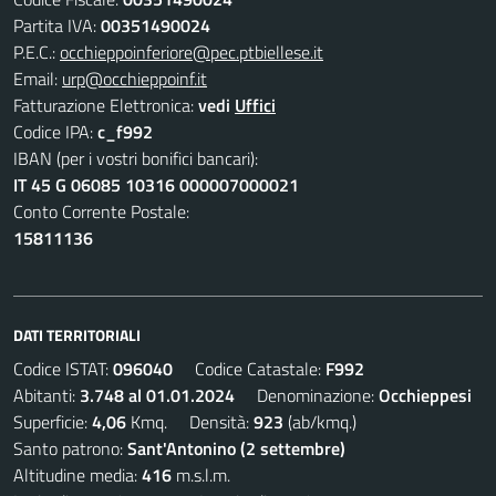
Partita IVA:
00351490024
P.E.C.:
occhieppoinferiore@pec.ptbiellese.it
Email:
urp@occhieppoinf.it
Fatturazione Elettronica:
vedi
Uffici
Codice IPA:
c_f992
IBAN (per i vostri bonifici bancari):
IT 45 G 06085 10316 000007000021
Conto Corrente Postale:
15811136
DATI TERRITORIALI
Codice ISTAT:
096040
Codice Catastale:
F992
Abitanti:
3.748 al 01.01.2024
Denominazione:
Occhieppesi
Superficie:
4,06
Kmq. Densità:
923
(ab/kmq.)
Santo patrono:
Sant'Antonino (2 settembre)
Altitudine media:
416
m.s.l.m.