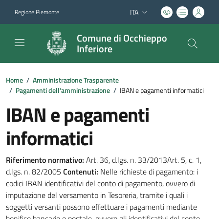
ITA
Regione Piemonte
Lingua attiva:
Comune di Occhieppo
Inferiore
Home
/
Amministrazione Trasparente
/
Pagamenti dell'amministrazione
/
IBAN e pagamenti informatici
IBAN e pagamenti
informatici
Riferimento normativo:
Art. 36, d.lgs. n. 33/2013Art. 5, c. 1,
d.lgs. n. 82/2005
Contenuti:
Nelle richieste di pagamento: i
codici IBAN identificativi del conto di pagamento, ovvero di
imputazione del versamento in Tesoreria, tramite i quali i
soggetti versanti possono effettuare i pagamenti mediante
bonifico bancario o postale, ovvero gli identificativi del conto