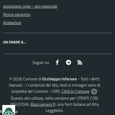
protezione civile - sito regionale
Riciclo garantito
Alpibiellesi
UN GRAZIE A...
Facebook
Telegram
RSS
Seguici su
©
2026
Comune di
Occhieppo Inferiore
- Tutti i diritti
riservati - I contenuti del sito, testi e immagini sono di
proprietà del Comune - CMS:
Città In Comune
Questo sito utilizza, nella versione per UTENTI CON
DISLESSIA,
Biancoenero ®
, una font italiana ad Alta
Leggibilità.
Reimposta