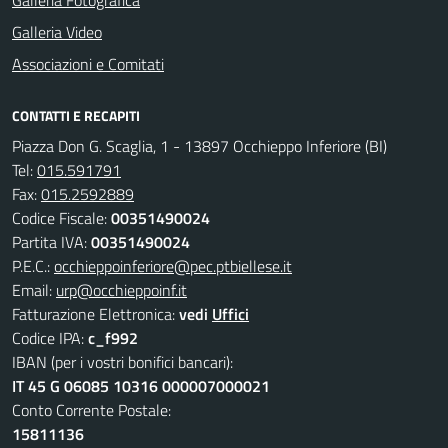
Galleria Fotografica
Galleria Video
Associazioni e Comitati
CONTATTI E RECAPITI
Piazza Don G. Scaglia, 1 - 13897 Occhieppo Inferiore (BI)
Tel:
015.591791
Fax:
015.2592889
Codice Fiscale:
00351490024
Partita IVA:
00351490024
P.E.C.:
occhieppoinferiore@pec.ptbiellese.it
Email:
urp@occhieppoinf.it
Fatturazione Elettronica:
vedi
Uffici
Codice IPA:
c_f992
IBAN (per i vostri bonifici bancari):
IT 45 G 06085 10316 000007000021
Conto Corrente Postale:
15811136