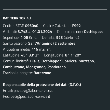
DATI TERRITORIALI
Codice ISTAT:
096040
Codice Catastale:
F992
Abitanti:
3.748 al 01.01.2024
Denominazione:
Occhieppesi
Superficie:
4,06
Kmq. Densità:
923
(ab/kmq.)
Santo patrono:
Sant'Antonino (2 settembre)
Altitudine media:
416
m.s.l.m.
Latitudine:
45° 33' 3''
Longitudine:
8° 1' 20''
Comuni limitrofi:
Biella, Occhieppo Superiore, Muzzano,
Camburzano, Mongrando, Ponderano
Frazioni e borgate:
Barazzone
Responsabile della protezione dei dati (D.P.O.)
Email:
privacy@labor-service.it
Pec:
pec@pec.labor-service.it