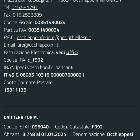
Tel:
015.591791
Fax:
015.2592889
Codice Fiscale:
00351490024
Partita IVA:
00351490024
P.E.C.:
occhieppoinferiore@pec.ptbiellese.it
Email:
urp@occhieppoinf.it
Fatturazione Elettronica:
vedi
Uffici
Codice IPA:
c_f992
IBAN (per i vostri bonifici bancari):
IT 45 G 06085 10316 000007000021
Conto Corrente Postale:
15811136
DATI TERRITORIALI
Codice ISTAT:
096040
Codice Catastale:
F992
Abitanti:
3.748 al 01.01.2024
Denominazione:
Occhieppesi