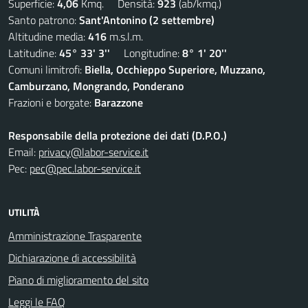
Superficie:
4,06
Kmq. Densità:
923
(ab/kmq.)
Santo patrono:
Sant'Antonino (2 settembre)
Altitudine media:
416
m.s.l.m.
Latitudine:
45° 33' 3''
Longitudine:
8° 1' 20''
Comuni limitrofi:
Biella, Occhieppo Superiore, Muzzano,
Camburzano, Mongrando, Ponderano
Frazioni e borgate:
Barazzone
Responsabile della protezione dei dati (D.P.O.)
Email:
privacy@labor-service.it
Pec:
pec@pec.labor-service.it
UTILITÀ
Amministrazione Trasparente
Dichiarazione di accessibilità
Piano di miglioramento del sito
Leggi le FAQ