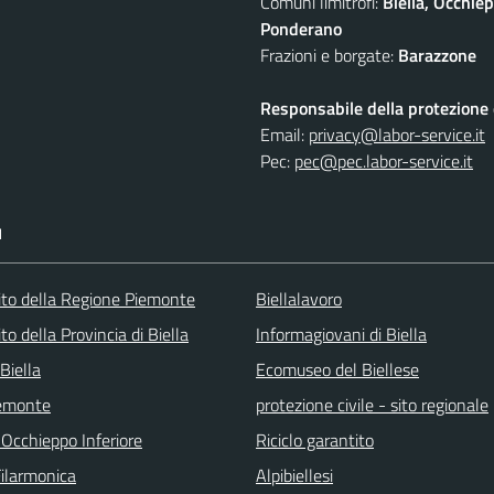
Comuni limitrofi:
Biella, Occhi
Ponderano
Frazioni e borgate:
Barazzone
Responsabile della protezione d
Email:
privacy@labor-service.it
Pec:
pec@pec.labor-service.it
I
 sito della Regione Piemonte
Biellalavoro
sito della Provincia di Biella
Informagiovani di Biella
Biella
Ecomuseo del Biellese
emonte
protezione civile - sito regionale
 Occhieppo Inferiore
Riciclo garantito
Filarmonica
Alpibiellesi