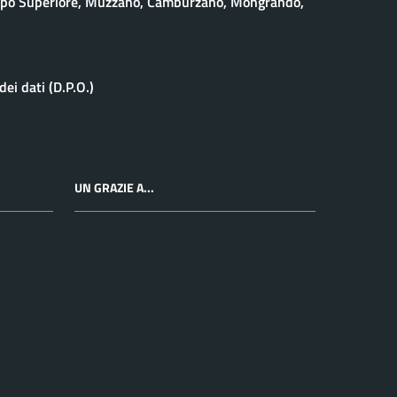
eppo Superiore, Muzzano, Camburzano, Mongrando,
ei dati (D.P.O.)
UN GRAZIE A...