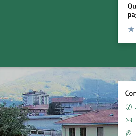
Qu
pa
Valut
Valu
Con