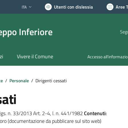
Utenti con dislessia
Aree 
ITA
Lingua attiva:
ppo Inferiore
Segu
zi
Vivere il Comune
Accesso all'informazi
te
/
Personale
/
Dirigenti cessati
sati
.lgs. n. 33/2013 Art. 2-4, l. n. 441/1982
Contenuti:
avoro (documentazione da pubblicare sul sito web)