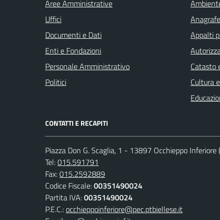
Aree Amministrative
Ambient
Uffici
Anagrafe 
Documenti e Dati
Appalti p
Enti e Fondazioni
Autorizza
Personale Amministrativo
Catasto e
Politici
Cultura 
Educazio
CONTATTI E RECAPITI
Piazza Don G. Scaglia, 1 - 13897 Occhieppo Inferiore (
Tel:
015.591791
Fax:
015.2592889
Codice Fiscale:
00351490024
Partita IVA:
00351490024
P.E.C.:
occhieppoinferiore@pec.ptbiellese.it