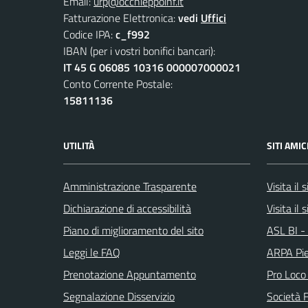
Email:
urp@occhieppoinf.it
Fatturazione Elettronica:
vedi
Uffici
Codice IPA:
c_f992
IBAN (per i vostri bonifici bancari):
IT 45 G 06085 10316 000007000021
Conto Corrente Postale:
15811136
UTILITÀ
SITI AMIC
Amministrazione Trasparente
Visita il
Dichiarazione di accessibilità
Visita il 
Piano di miglioramento del sito
ASL BI - 
Leggi le FAQ
ARPA Pi
Prenotazione Appuntamento
Pro Loco
Segnalazione Disservizio
Società 