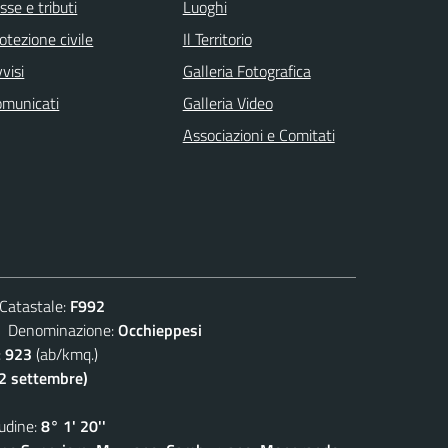
sse e tributi
Luoghi
otezione civile
Il Territorio
visi
Galleria Fotografica
omunicati
Galleria Video
Associazioni e Comitati
atastale:
F992
enominazione:
Occhieppesi
:
923
(ab/kmq.)
(2 settembre)
dine:
8° 1' 20''