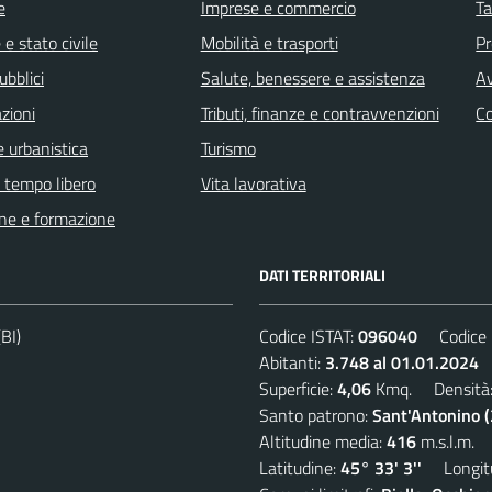
e
Imprese e commercio
Ta
e stato civile
Mobilità e trasporti
Pr
ubblici
Salute, benessere e assistenza
Av
zioni
Tributi, finanze e contravvenzioni
C
 urbanistica
Turismo
e tempo libero
Vita lavorativa
ne e formazione
DATI TERRITORIALI
BI)
Codice ISTAT:
096040
Codice C
Abitanti:
3.748 al 01.01.2024
D
Superficie:
4,06
Kmq. Densità
Santo patrono:
Sant'Antonino 
Altitudine media:
416
m.s.l.m.
Latitudine:
45° 33' 3''
Longitu